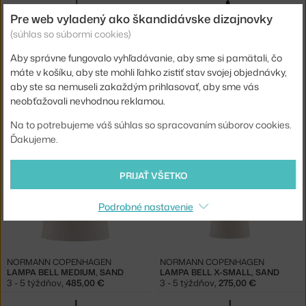
Pre web vyladený ako škandidávske dizajnovky
(súhlas so súbormi cookies)
Aby správne fungovalo vyhľadávanie, aby sme si pamätali, čo
máte v košíku, aby ste mohli ľahko zistiť stav svojej objednávky,
aby ste sa nemuseli zakaždým prihlasovať, aby sme vás
neobťažovali nevhodnou reklamou.
NORMANN COPENHAGEN
NORMANN COPENHAGEN
LAMPA BELL X-SMALL, BLACK
LAMPA BELL MEDIUM, GREY
3 - 5 týždňov
,
275,00 €
3 - 5 týždňov
,
485,00 €
Na to potrebujeme váš súhlas so spracovaním súborov cookies.
Ďakujeme.
PRIJAŤ VŠETKO
Podrobné nastavenie
NORMANN COPENHAGEN
NORMANN COPENHAGEN
LAMPA BELL MEDIUM, SAND
LAMPA BELL X-SMALL, SAND
3 - 5 týždňov
,
485,00 €
3 - 5 týždňov
,
275,00 €