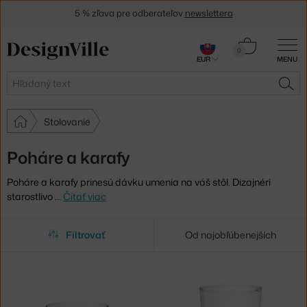
5 % zľava pre odberateľov
newslettera
30 dní na vrátenie tovaru
Košík
0
EUR
MENU
0,00 €
Hľadať
HĽA
Stolovanie
Poháre a karafy
Poháre a karafy prinesú dávku umenia na váš stôl. Dizajnéri
starostlivo
…
Čítať viac
Filtrovať
Od najobľúbenejších