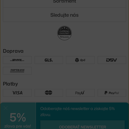
Sortiment
Sledujte nás
Doprava
Platby
Sme tu pre vás
Odoberajte náš newsletter a získajte 5%
Zavrieť
5%
zľavu.
zľava pre vás!
UX design
a
e-shop na mieru
od
ODOBERAŤ NEWSLETTER