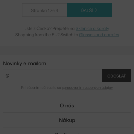
Stránka 1 ze 4
ĎALŠÍ
Jste z Česka? Přejděte na
Sklenice a karafy
Shopping from the EU? Switch to
Glasses and carafes
Novinky e-mailom
ODOSLAŤ
Prihlásením súhlasíte so
spracovaním osobných údajov
.
O nás
Nákup