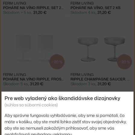
FERM LIVING
FERM LIVING
POHÁRE NA VÍNO RIPPLE, SET 2KS
POHÁRE NA VÍNO, SET 2 KS
Skladom > 5 ks
,
31,20 €
Skladom 4 ks
,
31,20 €
−20 %
−20 %
FERM LIVING
FERM LIVING
POHÁRE NA VÍNO RIPPLE, FROSTED
RIPPLE CHAMPAGNE SAUCER, CLEAR
Skladom 5 ks
,
31,20 €
Skladom 3 ks
,
31,20 €
Pre web vyladený ako škandidávske dizajnovky
(súhlas so súbormi cookies)
Aby správne fungovalo vyhľadávanie, aby sme si pamätali, čo
máte v košíku, aby ste mohli ľahko zistiť stav svojej objednávky,
aby ste sa nemuseli zakaždým prihlasovať, aby sme vás
−20 %
−15 %
neobťažovali nevhodnou reklamou.