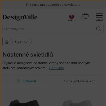
5 % zľava pre odberateľov
newslettera
30 dní na vrátenie tovaru
Košík
0
EUR
MENU
0,00 €
Hľadať
HĽA
Svietidlá
Nástenné svietidlá
Štýlové a designové nástenné lampy oceníte nad nočným
stolíkom, pracovným stolom
…
Čítať viac
Filtrovať
Od najobľúbenejších