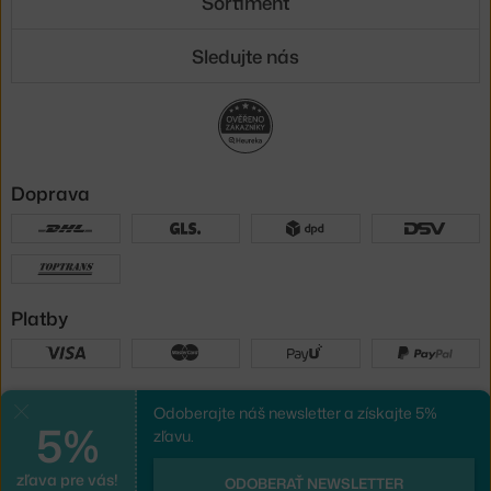
Sortiment
Sledujte nás
Doprava
Platby
Sme tu pre vás
Odoberajte náš newsletter a získajte 5%
Zavrieť
5%
zľavu.
zľava pre vás!
UX design
a
e-shop na mieru
od
ODOBERAŤ NEWSLETTER