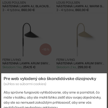
LOUIS POULSEN
LOUIS POULSEN
NÁSTENNÁ LAMPA AJ, BLACK/BRASS
NÁSTENNÁ LAMPA AJ, WARM GREY/BRASS
3 - 4 týždne
,
860,00 €
3 - 4 týždne
,
860,00 €
−15 %
FERM LIVING
FERM LIVING
NÁSTENNÁ LAMPA ARUM SWIVEL, BLACK
NÁSTENNÁ LAMPA ARUM SWIVEL, CASHMERE
Skladom 1 ks
,
254,15 €
Skladom 2 ks
,
299,00 €
Pre web vyladený ako škandidávske dizajnovky
(súhlas so súbormi cookies)
Aby správne fungovalo vyhľadávanie, aby sme si pamätali, čo
máte v košíku, aby ste mohli ľahko zistiť stav svojej objednávky,
aby ste sa nemuseli zakaždým prihlasovať, aby sme vás
−15 %
neobťažovali nevhodnou reklamou.