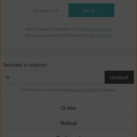
Stránka 1 z 9
ĎALŠÍ
Jste z Česka? Přejděte na
Nástěnná svítidla
Shopping from the EU? Switch to
Wall lamps
Novinky e-mailom
ODOSLAŤ
Prihlásením súhlasíte so
spracovaním osobných údajov
.
O nás
Nákup