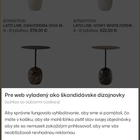
&TRADITION
&TRADITION
LATO LN9, OAK/CREMA DIVA MARBLE
LATO LN9, IVORY WHITE/CREMA DIVA MARBLE
4 - 6 týždňov
,
576,00 €
4 - 6 týždňov
,
522,00 €
Pre web vyladený ako škandidávske dizajnovky
&TRADITION
&TRADITION
LATO LN8, WARM BLACK/EMPARADOR MARBLE
LATO LN8, WALNUT/EMPARADOR MARBLE
(súhlas so súbormi cookies)
4 - 6 týždňov
,
522,00 €
4 - 6 týždňov
,
604,00 €
Aby správne fungovalo vyhľadávanie, aby sme si pamätali, čo
máte v košíku, aby ste mohli ľahko zistiť stav svojej objednávky,
aby ste sa nemuseli zakaždým prihlasovať, aby sme vás
neobťažovali nevhodnou reklamou.