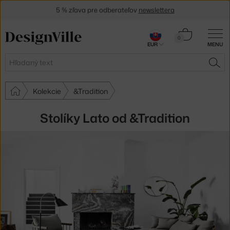
5 % zľava pre odberateľov
newslettera
30 dní na vrátenie tovaru
Košík
0
EUR
MENU
0,00 €
Hľadať
HĽA
Kolekcie
&Tradition
Stolíky Lato od &Tradition