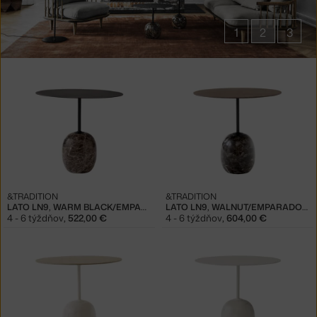
1
2
3
Produkty
v
kolekcii
Stolíky
Lato
&TRADITION
&TRADITION
LATO LN9, WARM BLACK/EMPARADOR MARBLE
LATO LN9, WALNUT/EMPARADOR MARBLE
4 - 6 týždňov
,
522,00 €
4 - 6 týždňov
,
604,00 €