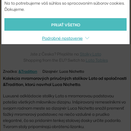
Na to potrebujeme váš súhlas so spracovaním súborov cookies.
Ďakujeme.
PRIJAŤ VŠETKO
&TRADITION
&TRADITION
LATO LN8, OAK/CREMA DIVA MARBLE
LATO LN8, IVORY WHITE/CREMA DIVA MARBLE
4 - 6 týždňov
,
576,00 €
4 - 6 týždňov
,
522,00 €
Podrobné nastavenie
Jste z Česka? Přejděte na
Stolky Lato
Shopping from the EU? Switch to
Lato Tables
Značka:
&Tradition
Dizajnér: Luca Nichetto
Kolekcia mramorových príručných stolíkov Lato od spoločnosti
&Tradition, ktorú navrhol Luca Nichetto.
Luxusné odkládacie stolíky Lato s mramorovou podstavou
potešia všetkých milovníkov dizajnu. Inšpirovaný remeselníkmi vo
svojom rodnom meste sa dizajnér Luca Nichetto snažil premeniť
ťažký mramorový podstavec na niečo vzdušné a prudko
elegantné, čo sa pridaním tenkej stolovej dosky určite podarilo.
Tvarom stoly pripomínajú obrátenú lízanku.