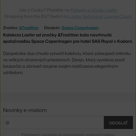
Jste z Česka? Přejděte na
Pohovky a křesla Loafer
Shopping from the EU? Switch to
Loafer Sofas and Lounge Chairs
Značka:
&Tradition
Dizajnér:
Space Copenhagen
Kolekcia Loafer od značky &Tradition bola navrhnutá
spoločnosťou Space Copenhagen pre hotel SAS Royal v Kodani.
Dizajnérske duo chcelo vytvoriť kolekciu, ktorá zabezpečí intimitu
vo veľkých otvorených priestoroch. Dizajn, ktorý vyvoláva pocit
bezpečia a zároveň zaujme svojím nadčasovo elegantným
vzhľadom.
Novinky e-mailom
ODOSLAŤ
Prihlásením súhlasíte so
spracovaním osobných údajov
.