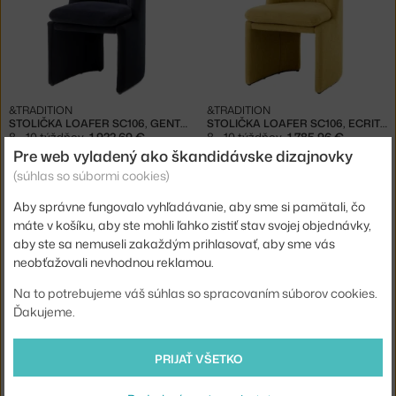
&TRADITION
&TRADITION
STOLIČKA LOAFER SC106, GENTLE 0193
STOLIČKA LOAFER SC106, ECRITURE 0470
8 - 10 týždňov
,
1 922,69 €
8 - 10 týždňov
,
1 785,96 €
Pre web vyladený ako škandidávske dizajnovky
(súhlas so súbormi cookies)
Aby správne fungovalo vyhľadávanie, aby sme si pamätali, čo
máte v košíku, aby ste mohli ľahko zistiť stav svojej objednávky,
aby ste sa nemuseli zakaždým prihlasovať, aby sme vás
neobťažovali nevhodnou reklamou.
Na to potrebujeme váš súhlas so spracovaním súborov cookies.
Ďakujeme.
&TRADITION
&TRADITION
STOLIČKA LOAFER SC106, CIFRADO 0771
STOLIČKA LOAFER SC106, BARNUM 24
8 - 10 týždňov
,
1 785,96 €
8 - 10 týždňov
,
1 455,63 €
PRIJAŤ VŠETKO