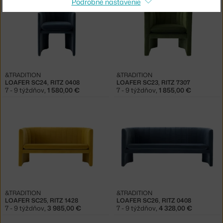
Podrobné nastavenie
&TRADITION
&TRADITION
LOAFER SC24, RITZ 0408
LOAFER SC23, RITZ 7307
7 - 9 týždňov
,
1 580,00 €
7 - 9 týždňov
,
1 855,00 €
&TRADITION
&TRADITION
LOAFER SC25, RITZ 1428
LOAFER SC26, RITZ 0408
7 - 9 týždňov
,
3 985,00 €
7 - 9 týždňov
,
4 328,00 €