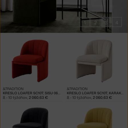
1
2
3
4
Produkty
v
kolekcii
Pohovky
a
kreslá
Loafer
&TRADITION
&TRADITION
KRESLO LOAFER SC107, SISU 0655
KRESLO LOAFER SC107, KARAKORUM 0001
8 - 10 týždňov
,
2 060,63 €
8 - 10 týždňov
,
2 060,63 €