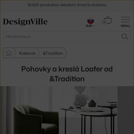
5 % zľava pre odberateľov
newslettera
30 dní na vrátenie tovaru
Košík
0
EUR
MENU
0,00 €
Hľadať
HĽA
Kolekcie
&Tradition
Pohovky a kreslá Loafer od
&Tradition