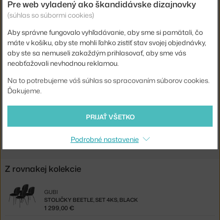
Pre web vyladený ako škandidávske dizajnovky
Šírka:
54 cm
(súhlas so súbormi cookies)
Výška stoličky:
nízka barovka (výška sedenia cca 65 cm)
Aby správne fungovalo vyhľadávanie, aby sme si pamätali, čo
Farba:
sivá
máte v košíku, aby ste mohli ľahko zistiť stav svojej objednávky,
aby ste sa nemuseli zakaždým prihlasovať, aby sme vás
Sedák:
čalúnený
neobťažovali nevhodnou reklamou.
Podnož:
kov
Na to potrebujeme váš súhlas so spracovaním súborov cookies.
Kód produktu
GUB-10235-PGB
Ďakujeme.
Jste z Česka? Přejděte na
Barová židle Beetle, polstrovaná
PRIJAŤ VŠETKO
Shopping from the EU? Switch to
Beetle Counter Chair Fully
Upholstered, Remix
Podrobné nastavenie
Z rovnakej kolekcie
GUBI
STOLIČKY BEETLE, SET 4KS, BLACK
1 299,00 €