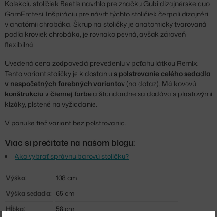
Kolekciu stoličiek Beetle navrhlo pre značku Gubi dizajnérske duo
GamFratesi. Inšpiráciu pre návrh týchto stoličiek čerpali dizajnéri
v anatómii chrobáka. Škrupina stoličky je anatomicky tvarovaná
podľa kroviek chrobáka, je rovnako pevná, avšak zároveň
flexibilná.
Uvedená cena zodpovedá prevedeniu v poťahu látkou Remix.
Tento variant stoličky je k dostaniu
s polstrovanie celého sedadla
v nespočetných farebných variantov
(na dotaz). Má kovovú
konštrukciu v čiernej farbe
a štandardne sa dodáva s plastovými
klzáky, plstené na vyžiadanie.
V ponuke tiež variant bez polstrovania.
Viac si prečítate na našom blogu:
Ako vybrať správnu barovú stoličku?
Výška:
108 cm
Výška sedadla:
65 cm
Hĺbka:
58 cm