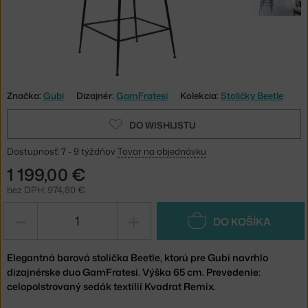
Značka:
Gubi
Dizajnér:
GamFratesi
Kolekcia:
Stoličky Beetle
DO WISHLISTU
Dostupnosť: 7 - 9 týždňov
Tovar na objednávku
1 199,00 €
bez DPH: 974,80 €
−
+
DO KOŠÍKA
Elegantná barová stolička Beetle, ktorú pre Gubi navrhlo
dizajnérske duo GamFratesi. Výška 65 cm. Prevedenie:
celopolstrovaný sedák textílií Kvadrat Remix.