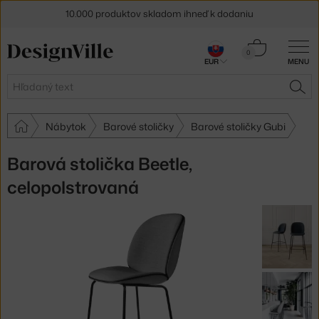
10.000 produktov skladom ihneď k dodaniu
5 % zľava pre odberateľov
newslettera
Košík
0
EUR
MENU
0,00 €
30 dní na vrátenie tovaru
Hľadať
HĽA
Nábytok
Barové stoličky
Barové stoličky Gubi
Barová stolička Beetle,
celopolstrovaná