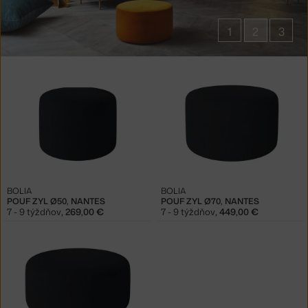
1
2
3
Produkty
v
kolekcii
Zyl
BOLIA
BOLIA
POUF ZYL Ø50, NANTES
POUF ZYL Ø70, NANTES
7 - 9 týždňov
,
269,00 €
7 - 9 týždňov
,
449,00 €