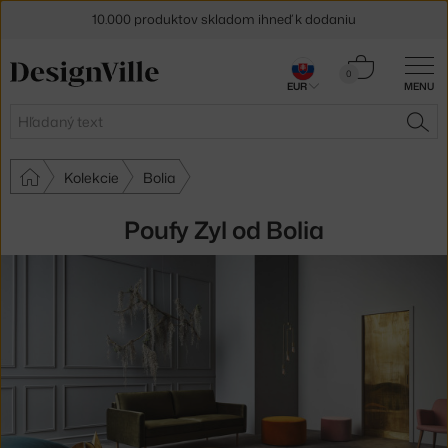
10.000 produktov skladom ihneď k dodaniu
5 % zľava pre odberateľov
newslettera
Košík
0
EUR
MENU
0,00 €
30 dní na vrátenie tovaru
Hľadať
HĽA
Kolekcie
Bolia
Poufy Zyl od Bolia