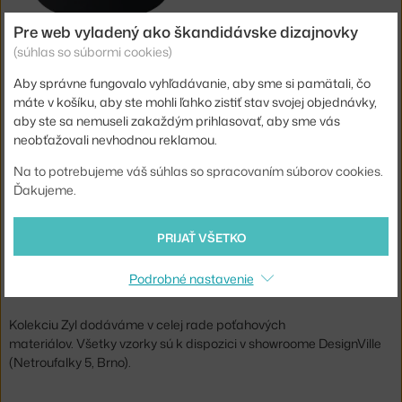
Pre web vyladený ako škandidávske dizajnovky
(súhlas so súbormi cookies)
BOLIA
POUF ZYL Ø90, NANTES
Aby správne fungovalo vyhľadávanie, aby sme si pamätali, čo
7 - 9 týždňov
,
649,00 €
máte v košíku, aby ste mohli ľahko zistiť stav svojej objednávky,
aby ste sa nemuseli zakaždým prihlasovať, aby sme vás
neobťažovali nevhodnou reklamou.
Jste z Česka? Přejděte na
Poufy Zyl
Shopping from the EU? Switch to
Zyl Poufs
Na to potrebujeme váš súhlas so spracovaním súborov cookies.
Ďakujeme.
Značka:
Bolia
Dizajnér: Glismand & Rüdiger
Kolekciu Zyl pre značku Bolia navrhla dvojica dizajnérov
Glismand & Rüdiger.
PRIJAŤ VŠETKO
Pouf Zyl zjednocuje praktické a estetické prvky. Môžete ho
Podrobné nastavenie
používať ako prídavný sedák, stolík alebo aj ako podnožku.
Kolekciu Zyl dodáváme v celej rade poťahových
materiálov. Všetky vzorky sú k dispozici v showroome DesignVille
(Netroufalky 5, Brno).