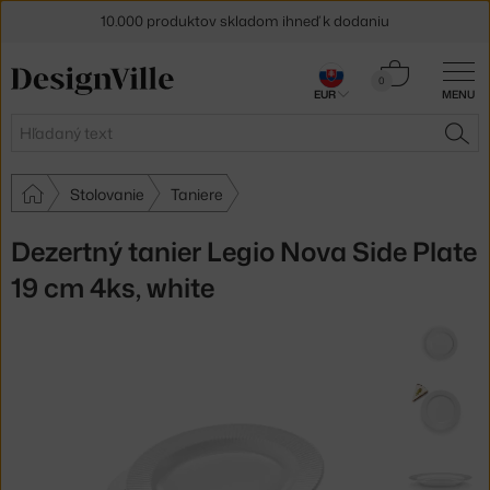
10.000 produktov skladom ihneď k dodaniu
5 % zľava pre odberateľov
newslettera
Košík
0
EUR
MENU
0,00 €
30 dní na vrátenie tovaru
Hľadať
HĽA
Stolovanie
Taniere
Dezertný tanier Legio Nova Side Plate
19 cm 4ks, white