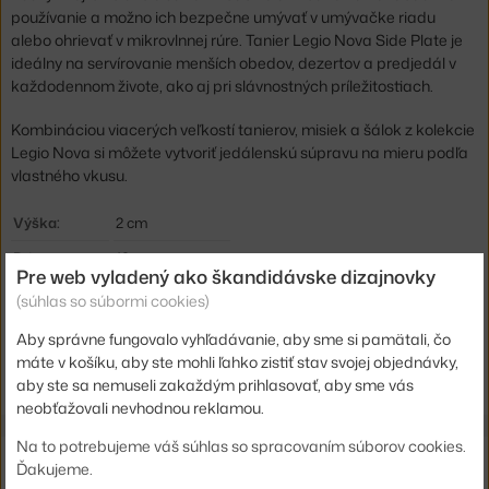
používanie a možno ich bezpečne umývať v umývačke riadu
alebo ohrievať v mikrovlnnej rúre. Tanier Legio Nova Side Plate je
ideálny na servírovanie menších obedov, dezertov a predjedál v
každodennom živote, ako aj pri slávnostných príležitostiach.
Kombináciou viacerých veľkostí tanierov, misiek a šálok z kolekcie
Legio Nova si môžete vytvoriť jedálenskú súpravu na mieru podľa
vlastného vkusu.
Výška:
2 cm
Priemer:
19 cm
Pre web vyladený ako škandidávske dizajnovky
Farba:
biela
(súhlas so súbormi cookies)
Materiál:
porcelán
Aby správne fungovalo vyhľadávanie, aby sme si pamätali, čo
máte v košíku, aby ste mohli ľahko zistiť stav svojej objednávky,
Kód produktu
EVS-887219-4KS
aby ste sa nemuseli zakaždým prihlasovať, aby sme vás
neobťažovali nevhodnou reklamou.
Na to potrebujeme váš súhlas so spracovaním súborov cookies.
Z rovnakej kolekcie
Ďakujeme.