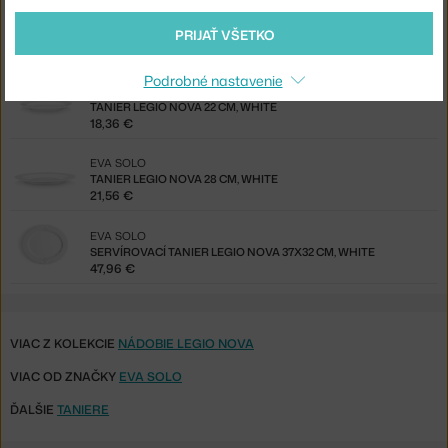
EVA SOLO
PRIJAŤ VŠETKO
HLBOKÝ TANIER LEGIO NOVA 22 CM, WHITE
18,36 €
Podrobné nastavenie
EVA SOLO
TANIER LEGIO NOVA 22 CM, WHITE
18,36 €
EVA SOLO
TANIER LEGIO NOVA 28 CM, WHITE
21,56 €
EVA SOLO
SERVÍROVACÍ TANIER LEGIO NOVA 37X32 CM, WHITE
47,96 €
VIAC Z KOLEKCIE
NÁDOBIE LEGIO NOVA
VIAC OD ZNAČKY
EVA SOLO
ĎALŠIE
TANIERE