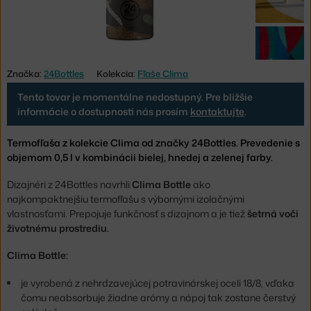
Značka:
24Bottles
Kolekcia:
Fľaše Clima
Tento tovar je momentálne nedostupný. Pre bližšie
informácie o dostupnosti nás prosím
kontaktujte
.
Termofľaša z kolekcie Clima od značky 24Bottles. Prevedenie s
objemom 0,5 l v kombinácii bielej, hnedej a zelenej farby.
Dizajnéri z 24Bottles navrhli
Clima Bottle
ako
najkompaktnejšiu termofľašu s výbornými izolačnými
vlastnosťami. Prepojuje funkčnosť s dizajnom a je tiež
šetrná voči
životnému prostrediu.
Clima Bottle:
je vyrobená z nehrdzavejúcej potravinárskej oceli 18/8, vďaka
čomu neabsorbuje žiadne arómy a nápoj tak zostane čerstvý