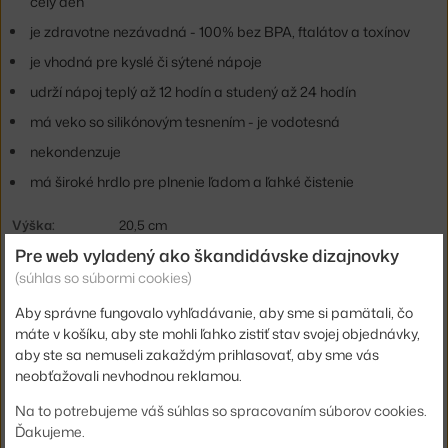
celý deň
je zdravotne nezávadná - 100% bez BPA, ftalátov a toxínov
je vhodná pre kyslé či sýtené nápoje
udrží nápoj teplý až 12 hodín a studený až 24 hodín
má veko so silikónovým tesnením - je vodotesná
nekondenzuje
má široké hrdlo pre plnenie ľadom a ľahké čistenie
Výška:
20,5 cm
Pre web vyladený ako škandidávske dizajnovky
Priemer:
7,3 cm
(súhlas so súbormi cookies)
Objem:
0,5 l
Aby správne fungovalo vyhľadávanie, aby sme si pamätali, čo
Hmotnosť:
0,27 kg
máte v košíku, aby ste mohli ľahko zistiť stav svojej objednávky,
Farba:
biela, strieborná, tmavo hnedá
aby ste sa nemuseli zakaždým prihlasovať, aby sme vás
neobťažovali nevhodnou reklamou.
Materiál:
nerezová oceľ
Na to potrebujeme váš súhlas so spracovaním súborov cookies.
Info k produktu:
Odporúča sa umývanie v rukách.
Ďakujeme.