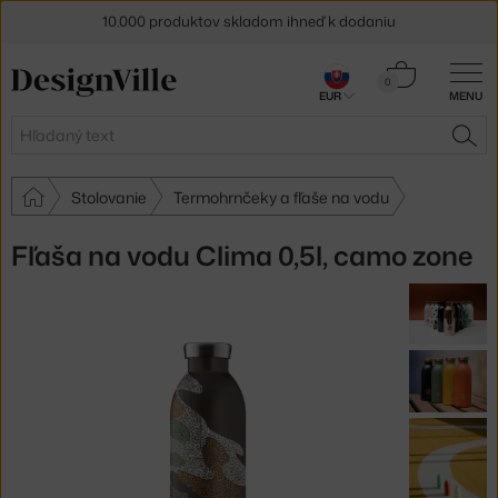
10.000 produktov skladom ihneď k dodaniu
5 % zľava pre odberateľov
newslettera
Košík
0
EUR
MENU
0,00 €
30 dní na vrátenie tovaru
Hľadať
HĽA
Stolovanie
Termohrnčeky a fľaše na vodu
Fľaša na vodu Clima 0,5l, camo zone