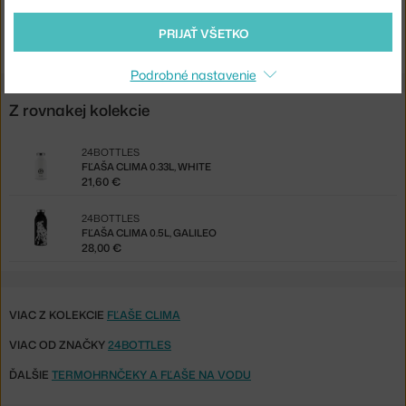
Kód produktu
24B-609
EAN
8051513927201
PRIJAŤ VŠETKO
Podrobné nastavenie
Z rovnakej kolekcie
24BOTTLES
FĽAŠA CLIMA 0.33L, WHITE
21,60 €
24BOTTLES
FĽAŠA CLIMA 0.5L, GALILEO
28,00 €
VIAC Z KOLEKCIE
FĽAŠE CLIMA
VIAC OD ZNAČKY
24BOTTLES
ĎALŠIE
TERMOHRNČEKY A FĽAŠE NA VODU