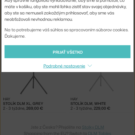
Aby správne fungovalo vyhľadávanie, aby sme si pamätali, čo
máte v košíku, aby ste mohli ľahko zistiť stav svojej objednávky,
aby ste sa nemuseli zakaždým prihlasovať, aby sme vás
neobťažovali nevhodnou reklamou.
HAY
HAY
Na to potrebujeme váš súhlas so spracovaním súborov cookies.
STOLÍK DLM, TOFFEE
STOLÍK DLM, DEEP BLUE
Ďakujeme.
2 - 3 týždne
,
229,00 €
2 - 3 týždne
,
229,00 €
PRIJAŤ VŠETKO
Podrobné nastavenie
HAY
HAY
STOLÍK DLM XL, GREY
STOLÍK DLM, WHITE
2 - 3 týždne
,
269,00 €
2 - 3 týždne
,
229,00 €
Jste z Česka? Přejděte na
Stolky DLM
Shopping from the EU? Switch to
DLM Tables