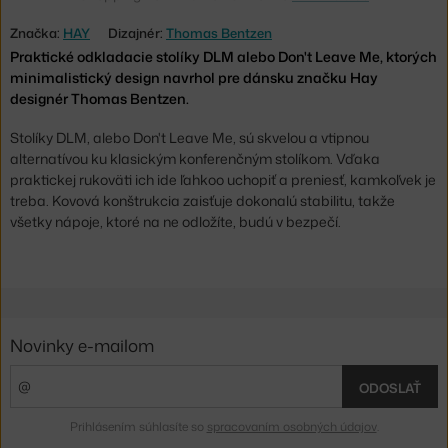
Značka:
HAY
Dizajnér:
Thomas Bentzen
Praktické odkladacie stolíky DLM alebo Don't Leave Me, ktorých
minimalistický design navrhol pre dánsku značku Hay
designér Thomas Bentzen.
Stolíky DLM, alebo Don't Leave Me, sú skvelou a vtipnou
alternatívou ku klasickým konferenčným stolíkom. Vďaka
praktickej rukoväti ich ide ľahkoo uchopiť a preniesť, kamkoľvek je
treba. Kovová konštrukcia zaisťuje dokonalú stabilitu, takže
všetky nápoje, ktoré na ne odložíte, budú v bezpečí.
Novinky e-mailom
ODOSLAŤ
Prihlásením súhlasíte so
spracovaním osobných údajov
.