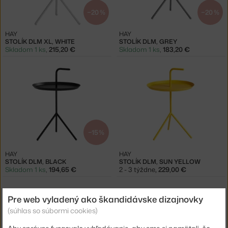
−20 %
−20 %
HAY
HAY
STOLÍK DLM XL, WHITE
STOLÍK DLM, GREY
Skladom 1 ks
,
215,20 €
Skladom 1 ks
,
183,20 €
−15 %
HAY
HAY
STOLÍK DLM, BLACK
STOLÍK DLM, SUN YELLOW
Skladom 1 ks
,
194,65 €
2 - 3 týždne
,
229,00 €
Pre web vyladený ako škandidávske dizajnovky
(súhlas so súbormi cookies)