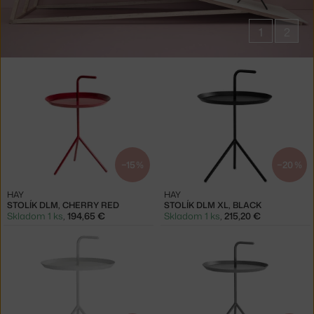
1
2
Produkty
v
kolekcii
Stolíky
DLM
−15 %
−20 %
HAY
HAY
STOLÍK DLM, CHERRY RED
STOLÍK DLM XL, BLACK
Skladom 1 ks
,
194,65 €
Skladom 1 ks
,
215,20 €