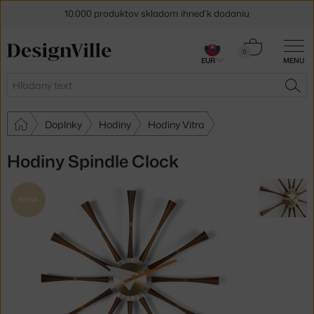
10.000 produktov skladom ihneď k dodaniu
5 % zľava pre odberateľov
newslettera
Košík
0
30 dní na vrátenie tovaru
EUR
MENU
0,00 €
Hľadať
HĽA
Doplnky
Hodiny
Hodiny Vitra
Hodiny Spindle Clock
IKONA