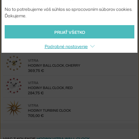
Na to potrebujeme váš súhlas so spracovaním súborov cookies.
Ďakujeme.
Z rovnakej kolekcie
PRIJAŤ VŠETKO
VITRA
HODINY ELIHU THE ELEPHANT
Podrobné nastavenie
149,00 €
VITRA
HODINY BALL CLOCK, CHERRY
369,75 €
VITRA
HODINY BALL CLOCK, RED
284,75 €
VITRA
HODINY TURBINE CLOCK
705,00 €
VIAC Z KOLEKCIE
HODINY VITRA WALL CLOCK