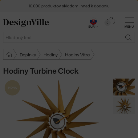
10.000 produktov skladom ihneď k dodaniu
5 % zľava pre odberateľov
newslettera
Košík
0
EUR
MENU
0,00 €
30 dní na vrátenie tovaru
Hľadať
HĽA
Doplnky
Hodiny
Hodiny Vitra
Hodiny Turbine Clock
IKONA