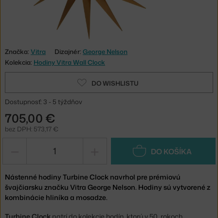
Značka:
Vitra
Dizajnér:
George Nelson
Kolekcia:
Hodiny Vitra Wall Clock
DO WISHLISTU
Dostupnosť: 3 - 5 týždňov
705,00 €
bez DPH: 573,17 €
−
+
DO KOŠÍKA
Nástenné hodiny Turbine Clock navrhol pre prémiovú
švajčiarsku značku Vitra George Nelson. Hodiny sú vytvorené z
kombinácie hliníka a mosadze.
Turbine
Clock
patrí do kolekcie hodín, ktorú v 50. rokoch