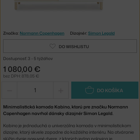
Značka:
Normann Copenhagen
Dizajnér:
Simon Legald
DO WISHLISTU
Dostupnosť: 3 - 5 týždňov
1 080,00 €
bez DPH: 878,05 €
−
+
DO KOŠÍKA
Minimalistická komoda Kabino, ktorú pre značku Normann
Copenhagen navrhol dánsky dizajnér Simon Legald.
Kabino je jednoduchá a univerzálna komoda v minimalistickom
dizajne, ktorý skvele zapadne do každého interiéru. Na otváranie
slúžia dvoje posuvné dvere, z ktorých jedna polovica je