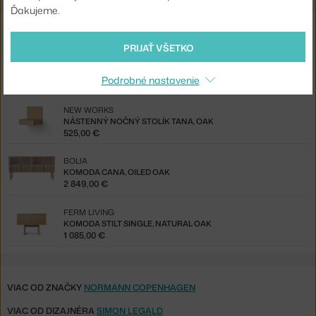
Ďakujeme.
Mohlo by sa vám tiež páčiť
PRIJAŤ VŠETKO
USM
KOMODA USM HALLER O1, GREEN
Podrobné nastavenie
960,00 €
NEW WORKS
NÁSTENNÝ NOČNÝ STOLÍK TANA, OAK
525,00 €
BOLIA
KOMODA CANA, OILED OAK
2 849,00 €
FERM LIVING
KOMODA STILT SINGLE, NATURAL OAK
1 085,00 €
VIAC OD ZNAČKY
NORMANN COPENHAGEN
VIAC OD DIZAJNÉRA
SIMON LEGALD