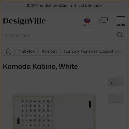
10.000 produktov skladom ihneď k dodaniu
5 % zľava pre odberateľov
newslettera
Košík
0
EUR
MENU
0,00 €
30 dní na vrátenie tovaru
Hľadať
HĽA
Nábytok
Komody
Komody Normann Copenhagen
Komoda Kabino, White