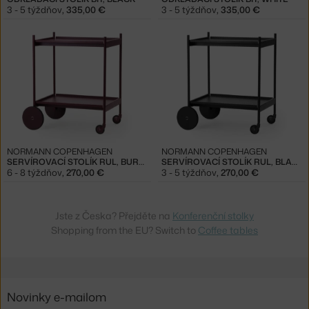
3 - 5 týždňov
,
335,00 €
3 - 5 týždňov
,
335,00 €
NORMANN COPENHAGEN
NORMANN COPENHAGEN
SERVÍROVACÍ STOLÍK RUL, BURGUNDY
SERVÍROVACÍ STOLÍK RUL, BLACK
6 - 8 týždňov
,
270,00 €
3 - 5 týždňov
,
270,00 €
Jste z Česka? Přejděte na
Konferenční stolky
Shopping from the EU? Switch to
Coffee tables
Novinky e-mailom