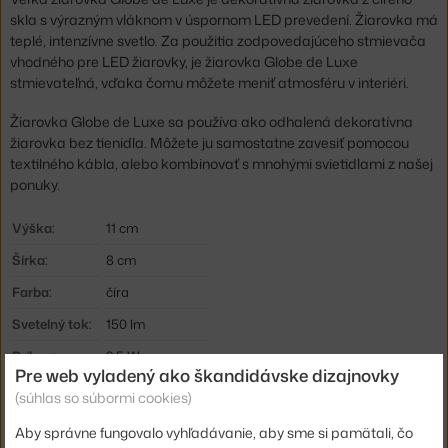
skla s výrazným vláknom v úspornom LED prevedení. Žiarovka má
teplé, intenzívne svetlo. Za použitia zodpovedajúceho stmievača
vhodného pre LED žiarovky, je žiarovka Globe de Luxe
stmievateľná, vďaka čomu môžete meniť atmosféru v interiéri.
Žiarovka Globe de Luxe sa používa ako odhalená dekoratívna
žiarovka bez tienidla. Môžete ju samostatne zavesiť pomocou
textilného kábla, alebo kombinovať s mnohými svietidlami z našej
ponuky.
Výška:
11 cm
Šírka:
8 cm
Farba:
číra
Svetelný tok:
150 lm
Príkon:
2,5 W
Pre web vyladený ako škandidávske dizajnovky
Pätica / zdroj:
E27
(súhlas so súbormi cookies)
Životnosť:
15000 hod.
Aby správne fungovalo vyhľadávanie, aby sme si pamätali, čo