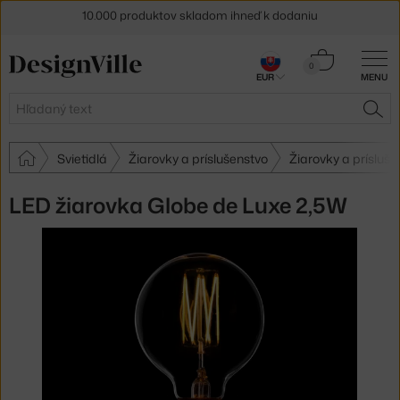
10.000 produktov skladom ihneď k dodaniu
5 % zľava pre odberateľov
newslettera
Košík
0
30 dní na vrátenie tovaru
EUR
MENU
0,00 €
Hľadať
HĽA
Svietidlá
Žiarovky a príslušenstvo
Žiarovky a prísluš
LED žiarovka Globe de Luxe 2,5W