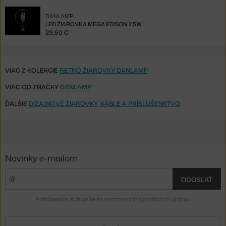
DANLAMP
LED ŽIAROVKA MEGA EDISON 2,5W
29,60 €
VIAC Z KOLEKCIE
RETRO ŽIAROVKY DANLAMP
VIAC OD ZNAČKY
DANLAMP
ĎALŠIE
DIZAJNOVÉ ŽIAROVKY, KÁBLE A PRÍSLUŠENSTVO
Novinky e-mailom
ODOSLAŤ
Prihlásením súhlasíte so
spracovaním osobných údajov
.