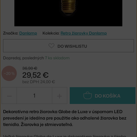
Značka:
Danlamp
Kolekcia:
Retro žiarovky Danlamp
DO WISHLISTU
Dopredaj, posledných
7 ks skladom
36,90 €
29,52 €
−20 %
bez DPH: 24,00 €
−
+
DO KOŠÍKA
Dekoratívna retro žiarovka Globe de Luxe v úspornom LED
prevedení je ideálna pre použitie ako odhalené žiarovka bez
tienidla. Žiarovka je stmievateľná.
Veľká žiarovka Globe de Luxe je dekoratívna žiarovka z číreho