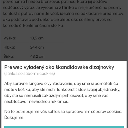
povrchom a hnedou bronzovou patinou, ktorá jej dodáva
nadčasový výraz. Je vyrobená z hliníka a nie je určená na priamy
kontakt s potravinami. Je však ideálna na odkladanie predmetov,
ako podstavec pod dekorácie alebo ako solitérny prvok na
komode či konferenčnom stolíku.
Výška:
13,5 cm
Hĺbka:
24,4 cm
Šírka:
48,2 cm
Farba:
bronz
Pre web vyladený ako škandidávske dizajnovky
(súhlas so súbormi cookies)
Materiál:
hliník
Aby správne fungovalo vyhľadávanie, aby sme si pamätali, čo
Kód produktu
AUD-71035-001032
máte v košíku, aby ste mohli ľahko zistiť stav svojej objednávky,
aby ste sa nemuseli zakaždým prihlasovať, aby sme vás
neobťažovali nevhodnou reklamou.
Mohlo by sa vám tiež páčiť
Na to potrebujeme váš súhlas so spracovaním súborov cookies.
Ďakujeme.
HAY
SERVÍROVACIA MISA BARRO S, LIGHT BLUE