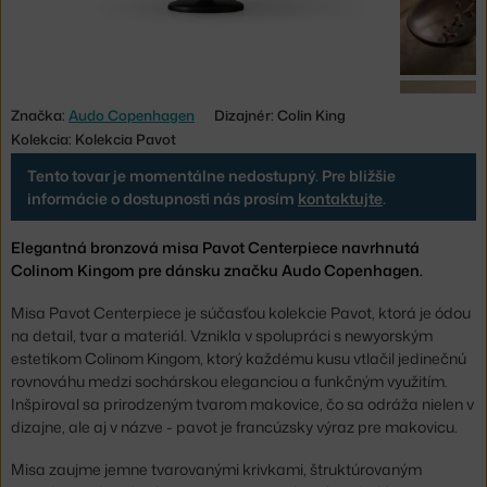
Značka:
Audo Copenhagen
Dizajnér: Colin King
Kolekcia: Kolekcia Pavot
Tento tovar je momentálne nedostupný. Pre bližšie
informácie o dostupnosti nás prosím
kontaktujte
.
Elegantná bronzová misa Pavot Centerpiece navrhnutá
Colinom Kingom pre dánsku značku Audo Copenhagen.
Misa Pavot Centerpiece je súčasťou kolekcie Pavot, ktorá je ódou
na detail, tvar a materiál. Vznikla v spolupráci s newyorským
estetikom Colinom Kingom, ktorý každému kusu vtlačil jedinečnú
rovnováhu medzi sochárskou eleganciou a funkčným využitím.
Inšpiroval sa prirodzeným tvarom makovice, čo sa odráža nielen v
dizajne, ale aj v názve - pavot je francúzsky výraz pre makovicu.
Misa zaujme jemne tvarovanými krivkami, štruktúrovaným