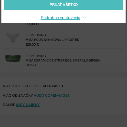
31,20 €
PRIJAŤ VŠETKO
FERM LIVING
Podrobné nastavenie
MISA CERAMIC CENTREPIECE, OFF-WHITE
99,00 €
FERM LIVING
MISA FOUNTAIN BOWL L, FROSTED
125,00 €
FERM LIVING
MISA CERAMIC CENTREPIECE, EMERALD GREEN
84,15 €
VIAC Z KOLEKCIE KOLEKCIA PAVOT
VIAC OD ZNAČKY
AUDO COPENHAGEN
ĎALŠIE
MISY A MISKY