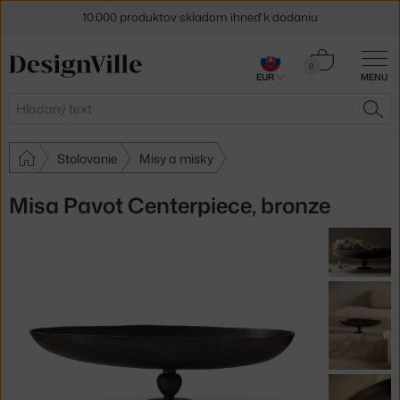
10.000 produktov skladom ihneď k dodaniu
5 % zľava pre odberateľov
newslettera
Košík
0
EUR
MENU
0,00 €
30 dní na vrátenie tovaru
Hľadať
HĽA
Stolovanie
Misy a misky
Misa Pavot Centerpiece, bronze