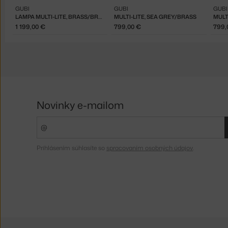
GUBI
GUBI
GUBI
LAMPA MULTI-LITE, BRASS/BRASS
MULTI-LITE, SEA GREY/BRASS
MULT
1 199,00 €
799,00 €
799,
Novinky e-mailom
Prihlásením súhlasíte so
spracovaním osobných údajov
.