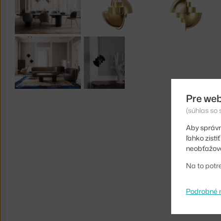
Pre web
(súhlas so
Aby správn
ľahko zist
neobťažova
Na to potr
Podrobné 