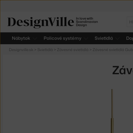
In love with
Hľ
Scandinavian
Design
Nábytok
Policové systémy
Svietidlá
Do
Designville.sk
>
Svietidlá
>
Závesné svietidlá
>
Závesné svietidlá Gub
Záv