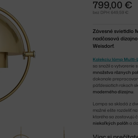
799,00 €
bez DPH: 649,59 €
Závesné svietidlo 
nadčasová dizajnov
Weisdorf.
Kolekciu lámp Multi-L
sa snažil o vytvorenie 
množstva rôznych po
dokonale prepracované
päťdesiatich rokoch s
moderného dizajnu
.
Lampa sa skladá z dvoc
možné ešte rozdeliť n
ktorého sa zastavujú č
niekoľkých polôh
a do
Viac si prečíta