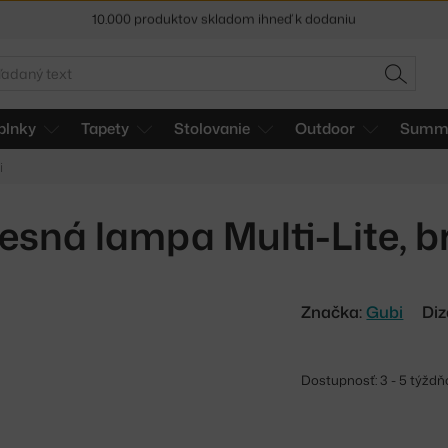
5 % zľava pre odberateľov
newslettera
30 dní na vrátenie tovaru
adať
HĽADAŤ
plnky
Tapety
Stolovanie
Outdoor
Summe
i
esná lampa Multi-Lite, b
Značka:
Gubi
Diz
Dostupnosť: 3 - 5 týždň