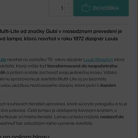
+
DO KOŠÍKA
−
Multi-Lite od značky Gubi v mosadznom prevedení je
á lampa, ktorú navrhol v roku 1972 dizajnér Louis
ite
navrhol na začiatku 70. rokov dizajnér
Louis Weisdorf
, ktorý
svietidlá, ktorá môže byť
transformované do nespočetného
lôh
a pritom si stále zachovať svoju jedinečnú krásu. Vďaka
mu spracovaniu je svietidlo Multi-Lite aj po bezmála
kvelou ukážkou nadčasového dizajnu, ktoré patrí k
ikonám
h kruhových tienidiel uprostred, ktoré sú kryté pologuľou a tú je
a dve polovice. Celá lampa je obklopený kovovým kruhom, o
tvrtkoule vrchného tienidla. Lampu si teda môžete
nastaviť do
siahnuť tak zakaždým iného vyznenie svietidlá.
te na našom blogu: