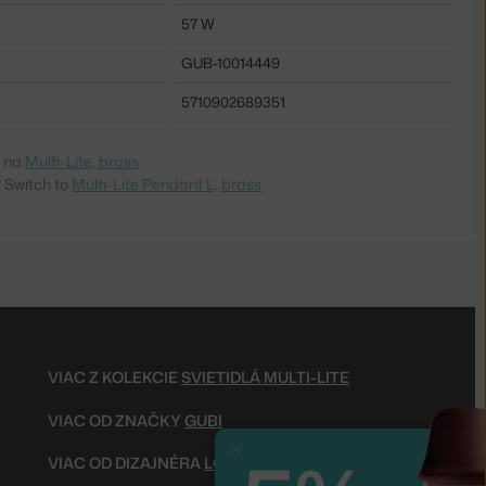
57 W
GUB-10014449
5710902689351
e na
Multi-Lite, brass
 Switch to
Multi-Lite Pendant L, brass
VIAC Z KOLEKCIE
SVIETIDLÁ MULTI-LITE
VIAC OD ZNAČKY
GUBI
Zavrieť
VIAC OD DIZAJNÉRA
LOUIS WEISDORF