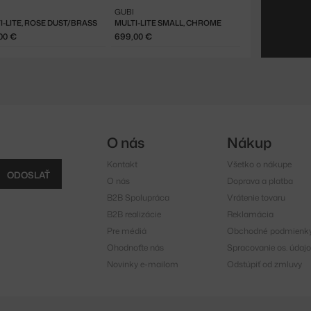
GUBI
I-LITE, ROSE DUST/BRASS
MULTI-LITE SMALL, CHROME
00 €
699,00 €
O nás
Nákup
Kontakt
Všetko o nákupe
ODOSLAŤ
O nás
Doprava a platba
B2B Spolupráca
Vrátenie tovaru
B2B realizácie
Reklamácia
Pre médiá
Obchodné podmienk
Ohodnoťte nás
Spracovanie os. údajo
Novinky e-mailom
Odstúpiť od zmluvy