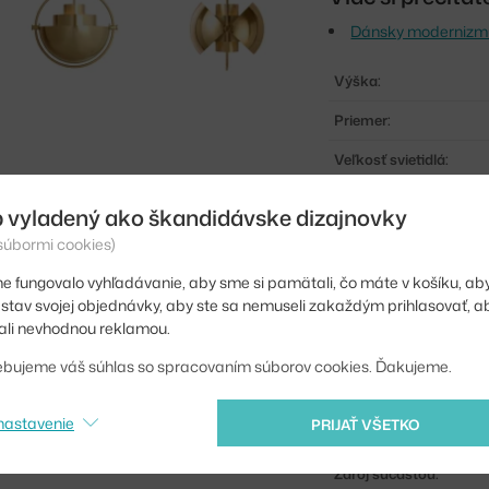
Dánsky modernizmus:
Výška:
Priemer:
Veľkosť svietidlá:
Farba:
 vyladený ako škandidávske dizajnovky
Materiál:
 súbormi cookies)
Dĺžka kábla:
e fungovalo vyhľadávanie, aby sme si pamätali, čo máte v košíku, aby
iť stav svojej objednávky, aby ste sa nemuseli zakaždým prihlasovať, 
Obsahuje stropnú kryt
li nevhodnou reklamou.
Hlavný materiál:
ebujeme váš súhlas so spracovaním súborov cookies. Ďakujeme.
Pätica / zdroj:
nastavenie
PRIJAŤ VŠETKO
Distribúcia svetla:
Zdroj súčasťou: