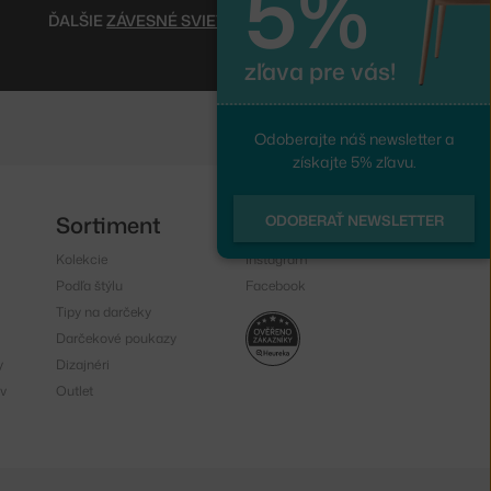
5%
ĎALŠIE
ZÁVESNÉ SVIETIDLÁ
zľava pre vás!
Odoberajte náš newsletter a
získajte 5% zľavu.
Sortiment
Sledujte nás
ODOBERAŤ NEWSLETTER
Kolekcie
Instagram
Podľa štýlu
Facebook
Tipy na darčeky
Darčekové poukazy
y
Dizajnéri
v
Outlet