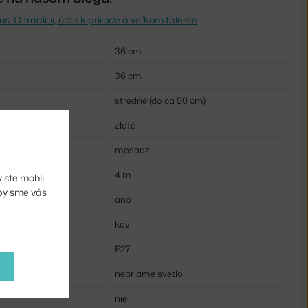
 O tradícii, úcte k prírode a veľkom talente
36 cm
36 cm
stredné (do ca 50 cm)
zlatá
mosadz
4 m
 ste mohli
aby sme vás
ku:
áno
kov
E27
nepriame svetlo
nie