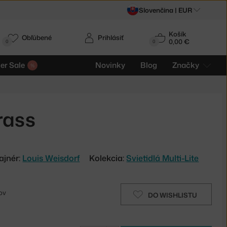
Slovenčina |
EUR
Košík
Obľúbené
Prihlásiť
0,00 €
0
0
r Sale
Novinky
Blog
Značky
rass
ajnér:
Louis Weisdorf
Kolekcia:
Svietidlá Multi-Lite
ov
DO WISHLISTU