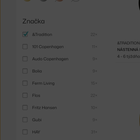
Značka
&Tradition
22×
&TRADITION
101 Copenhagen
11×
4 - 6 týždň
Audo Copenhagen
9×
Bolia
9×
Ferm Living
15×
Flos
22×
Fritz Hansen
10×
Gubi
9×
HAY
31×