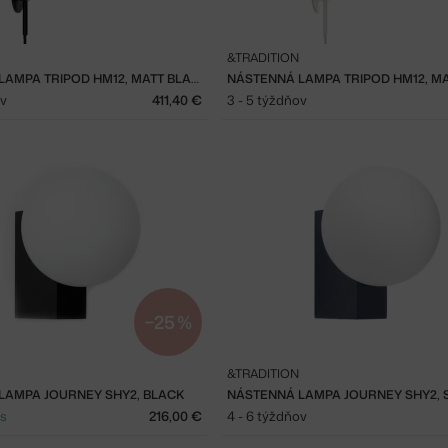
&TRADITION
NÁSTENNÁ LAMPA TRIPOD HM12, MATT BLACK
ov
411,40 €
3 - 5 týždňov
−25 %
&TRADITION
LAMPA JOURNEY SHY2, BLACK
ks
216,00 €
4 - 6 týždňov