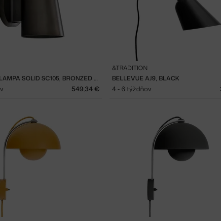
&TRADITION
NÁSTENNÁ LAMPA SOLID SC105, BRONZED BRASS
BELLEVUE AJ9, BLACK
ov
549,34 €
4 - 6 týždňov