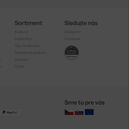
Sortiment
Sledujte nás
Kolekcie
Instagram
Podľa štýlu
Facebook
Tipy na darčeky
Darčekové poukazy
y
Dizajnéri
v
Outlet
Sme tu pre vás