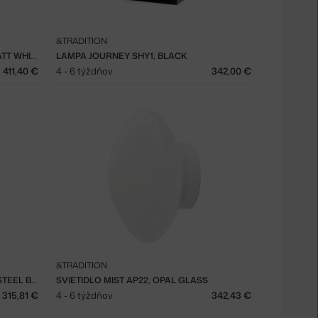
&TRADITION
NÁSTENNÁ LAMPA TRIPOD HM12, MATT WHITE
LAMPA JOURNEY SHY1, BLACK
411,40 €
4 - 6 týždňov
342,00 €
&TRADITION
NÁSTENNÁ LAMPA JOURNEY SHY2, STEEL BLUE
SVIETIDLO MIST AP22, OPAL GLASS
315,81 €
4 - 6 týždňov
342,43 €