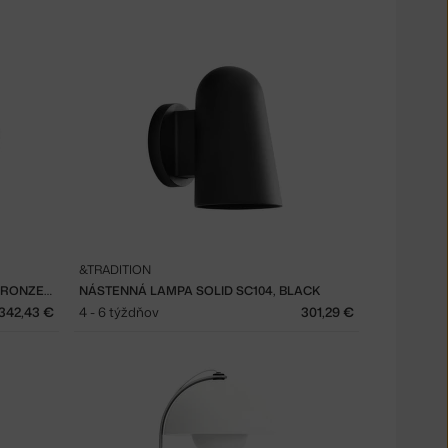
&TRADITION
NÁSTENNÁ LAMPA BONNET SC103, BRONZED/BLACK
NÁSTENNÁ LAMPA SOLID SC104, BLACK
342,43 €
4 - 6 týždňov
301,29 €