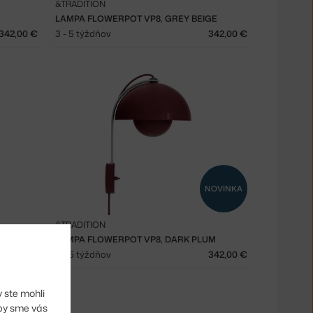
&TRADITION
LAMPA FLOWERPOT VP8, GREY BEIGE
342,00 €
3 - 5 týždňov
342,00 €
NOVINKA
&TRADITION
LAMPA FLOWERPOT VP8, DARK PLUM
508,00 €
3 - 5 týždňov
342,00 €
 ste mohli
aby sme vás