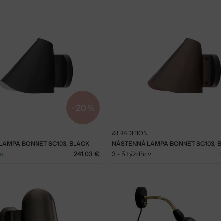
−20 %
&TRADITION
LAMPA BONNET SC103, BLACK
ks
241,03 €
3 - 5 týždňov