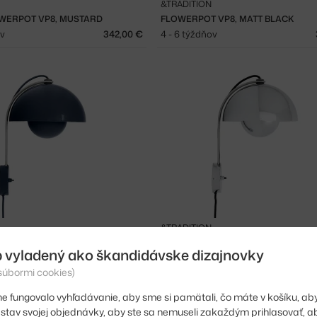
&TRADITION
WERPOT VP8, MUSTARD
FLOWERPOT VP8, MATT BLACK
ov
342,00 €
4 - 6 týždňov
&TRADITION
 VP8, STEEL BLUE
LAMPA FLOWERPOT VP8, CHROME
 vyladený ako škandidávske dizajnovky
ov
342,00 €
4 - 6 týždňov
 súbormi cookies)
e fungovalo vyhľadávanie, aby sme si pamätali, čo máte v košíku, aby
iť stav svojej objednávky, aby ste sa nemuseli zakaždým prihlasovať, 