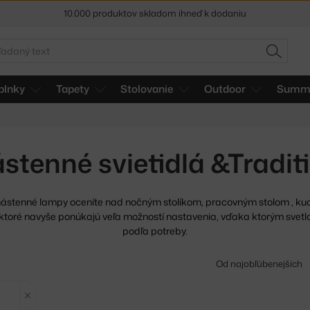
5 % zľava pre odberateľov
newslettera
30 dní na vrátenie tovaru
adať
HĽADAŤ
plnky
Tapety
Stolovanie
Outdoor
Summe
stenné svietidlá &Tradit
 nástenné lampy oceníte nad nočným stolíkom, pracovným stolom
, ku
ktoré navyše ponúkajú veľa možností nastavenia, vďaka ktorým svetl
podľa potreby.
Od najobľúbenejších
Zrušit filtr