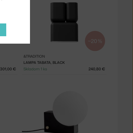
−20 %
&TRADITION
LAMPA TABATA, BLACK
301,00 €
Skladom 1 ks
240,80 €