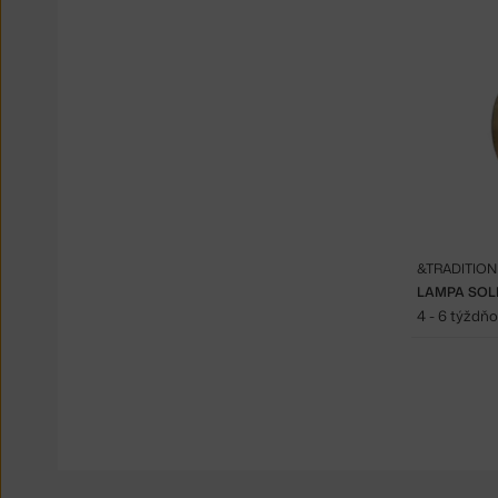
&TRADITION
LAMPA SOLI
4 - 6 týždň