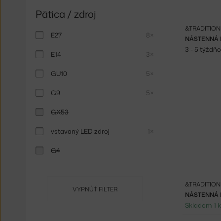
Pätica / zdroj
&TRADITION
E27
8×
3 - 5 týždň
E14
3×
GU10
5×
G9
5×
GX53
vstavaný LED zdroj
1×
G4
&TRADITION
VYPNÚŤ FILTER
NÁSTENNÁ 
Skladom 1 