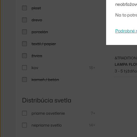
neobťažova
plast
Na to potr
drevo
Podrobné 
porcelán
textil / papier
živica
&TRADITION
LAMPA FLO
kov
18×
3 - 5 týždň
kameň / betón
Distribúcia svetla
priame osvetlenie
7×
nepriame svetlo
14×