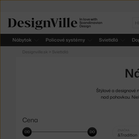
In love with
Hľ
Scandinavian
Design
Nábytok
Policové systémy
Svietidlá
Do
Designville.sk
>
Svietidlá
Ná
Štýlové a designové
nad pohovkou. Nie
Cena
Vybrané
ZNAČKA
&Tradition
filtry: