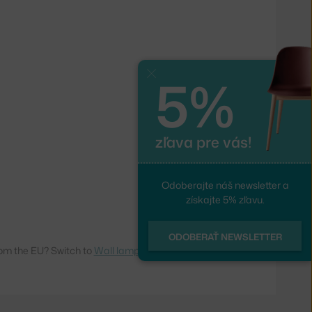
5%
Zavrieť
zľava pre vás!
Odoberajte náš newsletter a
získajte 5% zľavu.
ODOBERAŤ NEWSLETTER
om the EU? Switch to
Wall lamps