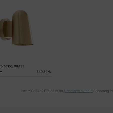
D SC105, BRASS
ov
549,34 €
Jste z Česka? Přejděte na
Nástěnná svítidla
Shopping fr