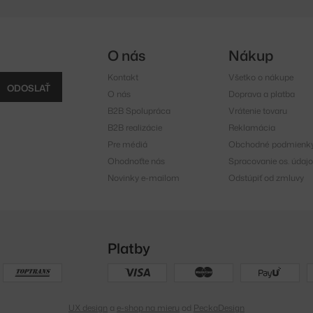
O nás
Nákup
Kontakt
Všetko o nákupe
ODOSLAŤ
O nás
Doprava a platba
B2B Spolupráca
Vrátenie tovaru
B2B realizácie
Reklamácia
Pre médiá
Obchodné podmienk
Ohodnoťte nás
Spracovanie os. údajo
Novinky e-mailom
Odstúpiť od zmluvy
Platby
UX design
a
e-shop na mieru
od
PeckaDesign