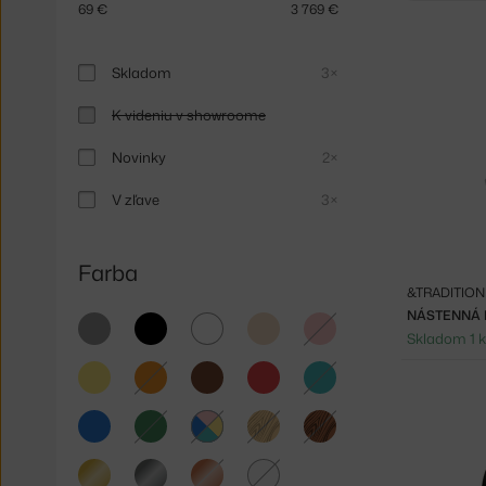
69
€
3 769
€
Skladom
3×
K videniu v showroome
Novinky
2×
V zľave
3×
Farba
&TRADITION
NÁSTENNÁ 
sivá
čierna
biela
béžová
ružová
Skladom 1 
žltá
oranžová
hnedá
červená
tyrkysová
modrá
zelená
svetlé
tmavé
drevo
drevo
multicolor
zlatá
strieborná
medená
číra