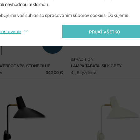
li nevhodnou reklamou.
ebujeme váš súhlas so spracovaním súborov cookies. Ďakujeme.
nastavenie
PRIJAŤ VŠETKO
NOVINKA
&TRADITION
WERPOT VP8, STONE BLUE
LAMPA TABATA, SILK GREY
ov
342,00 €
4 - 6 týždňov