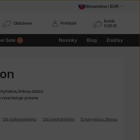
Slovenčina |
EUR
Košík
Obľúbené
Prihlásiť
0,00 €
0
0
r Sale
Novinky
Blog
Značky
ion
chynskou linkou alebo
o nasmeruje presne
Od najlacnejšieho
Od najdrahšieho
S najvyššou zľavou