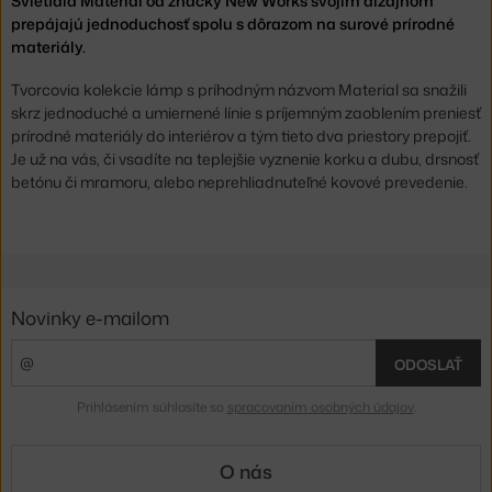
Svietidlá Material od značky New Works svojim dizajnom
prepájajú jednoduchosť spolu s dôrazom na surové prírodné
materiály.
Tvorcovia kolekcie lámp s príhodným názvom Material sa snažili
skrz jednoduché a umiernené línie s príjemným zaoblením preniesť
prírodné materiály do interiérov a tým tieto dva priestory prepojiť.
Je už na vás, či vsadíte na teplejšie vyznenie korku a dubu, drsnosť
betónu či mramoru, alebo neprehliadnuteľné kovové prevedenie.
Novinky e-mailom
ODOSLAŤ
Prihlásením súhlasíte so
spracovaním osobných údajov
.
O nás