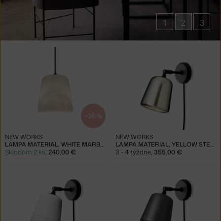
1
2
3
Produkty
v
kolekcii
Lampy
Material
−20 %
NEW WORKS
NEW WORKS
LAMPA MATERIAL, WHITE MARBLE
LAMPA MATERIAL, YELLOW STEEL
Skladom 2 ks
,
240,00 €
3 - 4 týždne
,
355,00 €