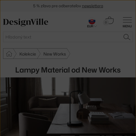
5 % zľava pre odberateľov
newslettera
30 dní na vrátenie tovaru
Košík
0
EUR
MENU
0,00 €
Hľadať
HĽA
Kolekcie
New Works
Lampy Material od New Works