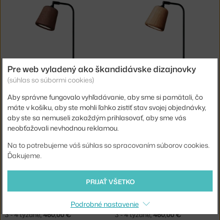
Pre web vyladený ako škandidávske dizajnovky
(súhlas so súbormi cookies)
NEW WORKS
NEW WORKS
STOLNÁ LAMPA MATERIAL, SMOKED OAK
STOLNÁ LAMPA MATERIAL, NATURAL OAK
Aby správne fungovalo vyhľadávanie, aby sme si pamätali, čo
3 - 4 týždne
,
485,00 €
3 - 4 týždne
,
485,00 €
máte v košíku, aby ste mohli ľahko zistiť stav svojej objednávky,
aby ste sa nemuseli zakaždým prihlasovať, aby sme vás
neobťažovali nevhodnou reklamou.
Na to potrebujeme váš súhlas so spracovaním súborov cookies.
Ďakujeme.
PRIJAŤ VŠETKO
NEW WORKS
NEW WORKS
Podrobné nastavenie
STOLNÍ LAMPA MATERIAL, MIXED CORK
STOLNÁ LAMPA MATERIAL, NATURAL CORK
3 - 4 týždne
,
460,00 €
3 - 4 týždne
,
460,00 €