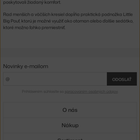
poskytovali žiadaný komfort.
Rad menších a väčších kresiel dopĺňa praktická podnožka Little
Big Pouf, ktorú je možné využiť ako otoman alebo ďalšie sedátko,
ktoré možno ľahko premiestniť.
Novinky e-mailom
ODOSLAŤ
Prihlásením súhlasíte so
spracovaním osobných údajov
.
O nás
Nákup