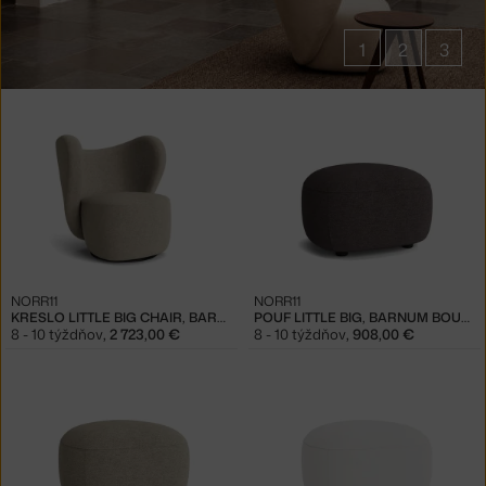
1
2
3
Produkty
v
kolekcii
Kreslá
a
poufy
Big
NORR11
NORR11
KRESLO LITTLE BIG CHAIR, BARNUM BOUCLÉ 03
POUF LITTLE BIG, BARNUM BOUCLÉ 11
8 - 10 týždňov
,
2 723,00 €
8 - 10 týždňov
,
908,00 €