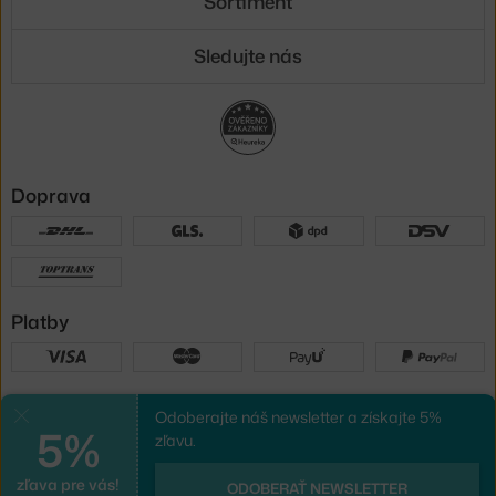
Sortiment
Sledujte nás
Doprava
Platby
Sme tu pre vás
Odoberajte náš newsletter a získajte 5%
Zavrieť
5%
zľavu.
zľava pre vás!
UX design
a
e-shop na mieru
od
ODOBERAŤ NEWSLETTER