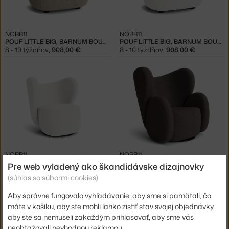
NORR11
NORR11
POUF LITTLE BIG, BARNUM BOUCLÉ 03
POUF LITTLE BIG, BARNUM BOUCLÉ 01
8 - 10 týždňov
,
908,00 €
8 - 10 týždňov
,
908,00 €
NORR11
NORR11
LITTLE BIG CHAIR, BARNUM BOUCLÉ 01
BIG BIG CHAIR, BARNUM BOUCLÉ 11
Pre web vyladený ako škandidávske dizajnovky
8 - 10 týždňov
,
2 723,00 €
8 - 10 týždňov
,
4 033,00 €
(súhlas so súbormi cookies)
Aby správne fungovalo vyhľadávanie, aby sme si pamätali, čo
máte v košíku, aby ste mohli ľahko zistiť stav svojej objednávky,
aby ste sa nemuseli zakaždým prihlasovať, aby sme vás
neobťažovali nevhodnou reklamou.