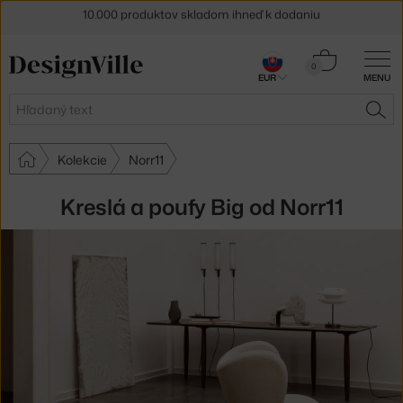
5 % zľava pre odberateľov
newslettera
30 dní na vrátenie tovaru
Košík
0
EUR
MENU
0,00 €
Hľadať
HĽA
Kolekcie
Norr11
Kreslá a poufy Big od Norr11