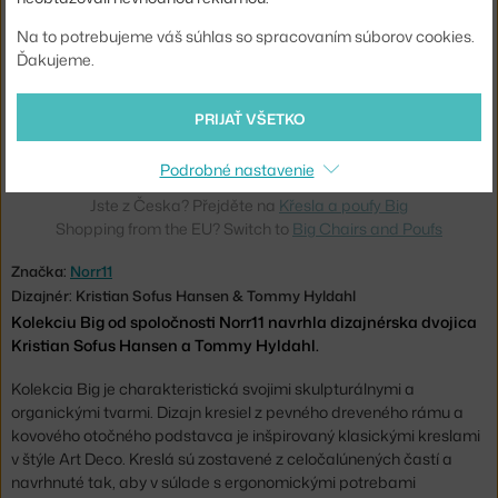
Na to potrebujeme váš súhlas so spracovaním súborov cookies.
Ďakujeme.
NORR11
NORR11
PRIJAŤ VŠETKO
BIG BIG CHAIR, BARNUM BOUCLÉ 01
BIG BIG CHAIR, BARNUM BOUCLÉ 03
8 - 10 týždňov
,
4 033,00 €
8 - 10 týždňov
,
4 033,00 €
Podrobné nastavenie
Jste z Česka? Přejděte na
Křesla a poufy Big
Shopping from the EU? Switch to
Big Chairs and Poufs
Značka:
Norr11
Dizajnér: Kristian Sofus Hansen & Tommy Hyldahl
Kolekciu Big od spoločnosti Norr11 navrhla dizajnérska dvojica
Kristian Sofus Hansen a Tommy Hyldahl.
Kolekcia Big je charakteristická svojimi skulpturálnymi a
organickými tvarmi. Dizajn kresiel z pevného dreveného rámu a
kovového otočného podstavca je inšpirovaný klasickými kreslami
v štýle Art Deco. Kreslá sú zostavené z celočalúnených častí a
navrhnuté tak, aby v súlade s ergonomickými potrebami