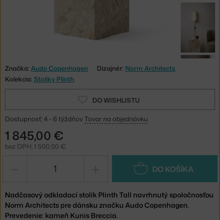
Značka:
Audo Copenhagen
Dizajnér:
Norm Architects
Kolekcia:
Stolíky Plinth
DO WISHLISTU
Dostupnosť: 4 - 6 týždňov
Tovar na objednávku
1 845,00 €
bez DPH: 1 500,00 €
−
+
DO KOŠÍKA
Nadčasový odkladací stolík Plinth Tall navrhnutý spoločnosťou
Norm Architects pre dánsku značku Audo Copenhagen.
Prevedenie: kameň Kunis Breccia.