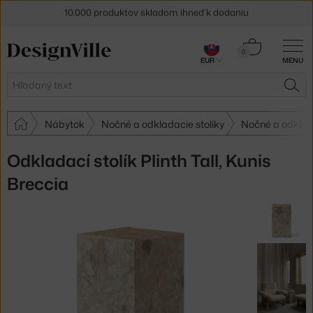
5 % zľava pre odberateľov
newslettera
Košík
0
30 dní na vrátenie tovaru
EUR
MENU
0,00 €
Hľadať
HĽA
Nábytok
Nočné a odkladacie stolíky
Nočné a odklad
Odkladací stolík Plinth Tall, Kunis
Breccia