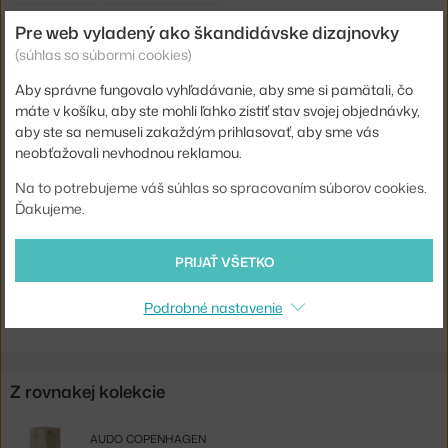
Šírka:
30 cm
Pre web vyladený ako škandidávske dizajnovky
Hmotnosť:
32,5 kg
(súhlas so súbormi cookies)
Farba:
piesková
Aby správne fungovalo vyhľadávanie, aby sme si pamätali, čo
máte v košíku, aby ste mohli ľahko zistiť stav svojej objednávky,
Materiál:
kameň
aby ste sa nemuseli zakaždým prihlasovať, aby sme vás
Tvar:
štvorec
neobťažovali nevhodnou reklamou.
Doska:
mramor / kameň
Na to potrebujeme váš súhlas so spracovaním súborov cookies.
Ďakujeme.
Kód produktu
AUD-71009-002119
EAN
5709262094608
PRIJAŤ VŠETKO
Jste z Česka? Přejděte na
Stolek Plinth Tall, Kunis Breccia
Podrobné nastavenie
Shopping from the EU? Switch to
Plinth Table Tall, Kunis Breccia
Z rovnakej kolekcie
AUDO COPENHAGEN