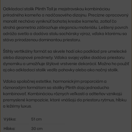
Odkladací stolík Plinth Tall je majstrovskou kombináciou
prírodného kameňa a nadčasového dizajnu. Precízne opracovaný
monolit necháva vyniknúť bohatej kresbe kameňa, zatiaľ čo
strohá geometria zdôrazňuje eleganciu materiálu. Leštený povrch
odráža svetlo a dodáva stolu sochársky výraz, vďaka ktorému sa
stáva prirodzenou dominantou priestoru.
Štíhly vertikálny formát sa skvele hodí ako podklad pre umelecké
alebo dizajnové predmety. Vďaka svojej výške dodáva priestoru
dynamiku a umožňuje štýlové vrstvenie dekorácií. Možno ho použiť
aj ako odkladací stolík vedľa pohovky alebo ako nočný stolík.
Vďaka spoločnej estetike, harmonickým proporciám a
rôznorodým formátom sa stolíky Plinth dajú jednoducho
kombinovať. Kombináciou rôznych veľkostí a odtieňov vznikajú
premyslené kompozície, ktoré vnášajú do priestoru rytmus, hĺbku
a ležérny luxus.
Výška:
51 cm
Hĺbka:
30 cm