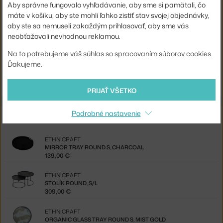
Aby správne fungovalo vyhľadávanie, aby sme si pamätali, čo
máte v košíku, aby ste mohli ľahko zistiť stav svojej objednávky,
Kód produktu
ETH-20580
aby ste sa nemuseli zakaždým prihlasovať, aby sme vás
EAN
5404023615305
neobťažovali nevhodnou reklamou.
Na to potrebujeme váš súhlas so spracovaním súborov cookies.
Jste z Česka? Přejděte na
Glass Tray Oblong M, Wabi Sabi
Ďakujeme.
Shopping from the EU? Switch to
Glass Tray Oblong, graphite wabi
sabi
PRIJAŤ VŠETKO
Podrobné nastavenie
Z rovnakej kolekcie
ETHNICRAFT
MIRROR TRAY ROUND S, CHARCOAL
139,00 €
ETHNICRAFT
STOLÍK ROUND, S/L
309,00 €
ETHNICRAFT
ORGANIC GLASS TRAY ROUND S, MIST GOLD