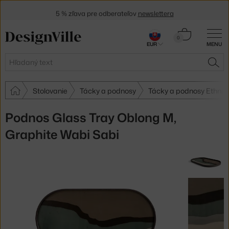
5 % zľava pre odberateľov
newslettera
30 dní na vrátenie tovaru
Košík
0
EUR
MENU
0,00 €
Hľadať
HĽA
Stolovanie
Tácky a podnosy
Tácky a podnosy Ethnicr
Podnos Glass Tray Oblong M,
Graphite Wabi Sabi