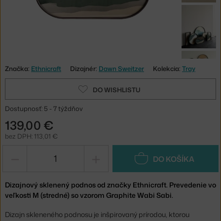
Značka:
Ethnicraft
Dizajnér:
Dawn Sweitzer
Kolekcia:
Tray
DO WISHLISTU
Dostupnosť: 5 - 7 týždňov
139,00 €
bez DPH: 113,01 €
−
+
DO KOŠÍKA
Dizajnový sklenený podnos od značky Ethnicraft. Prevedenie vo
veľkosti M (stredné) so vzorom Graphite Wabi Sabi.
Dizajn skleneného podnosu je inšpirovaný prírodou, ktorou