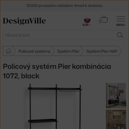
10.000 produktov skladom ihneď k dodaniu
5 % zľava pre odberateľov
newslettera
Košík
0
EUR
MENU
0,00 €
30 dní na vrátenie tovaru
Hľadať
HĽA
Policové systémy
Systém Pier
Systém Pier HAY
Policový systém Pier kombinácia
1072, black