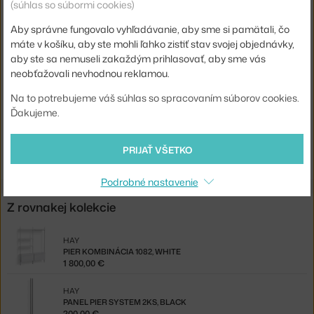
(súhlas so súbormi cookies)
Šírka:
162 cm
Aby správne fungovalo vyhľadávanie, aby sme si pamätali, čo
Farba:
čierna
máte v košíku, aby ste mohli ľahko zistiť stav svojej objednávky,
aby ste sa nemuseli zakaždým prihlasovať, aby sme vás
Materiál:
hliník, práškovo lakovaná oceľ
neobťažovali nevhodnou reklamou.
Komponenty systému:
hotové konfigurácie
Na to potrebujeme váš súhlas so spracovaním súborov cookies.
Kód produktu
HAY-AB859-B666-AI80
Ďakujeme.
Jste z Česka? Přejděte na
Pier kombinace 1072, black
PRIJAŤ VŠETKO
Shopping from the EU? Switch to
Pier Combination 1072, black
Podrobné nastavenie
Z rovnakej kolekcie
HAY
PIER KOMBINÁCIA 1082, WHITE
1 800,00 €
HAY
PANEL PIER SYSTEM 2KS, BLACK
200,00 €