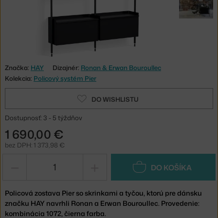
Značka:
HAY
Dizajnér:
Ronan & Erwan Bouroullec
Kolekcia:
Policový systém Pier
DO WISHLISTU
Dostupnosť: 3 - 5 týždňov
1 690,00 €
bez DPH: 1 373,98 €
−
+
DO KOŠÍKA
Policová zostava Pier so skrinkami a tyčou, ktorú pre dánsku
značku HAY navrhli Ronan a Erwan Bouroullec. Provedenie:
kombinácia 1072, čierna farba.