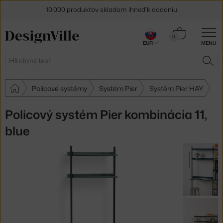
10.000 produktov skladom ihneď k dodaniu
5 % zľava pre odberateľov
newslettera
Košík
0
EUR
MENU
0,00 €
30 dní na vrátenie tovaru
Hľadať
HĽA
Policové systémy
Systém Pier
Systém Pier HAY
Policový systém Pier kombinácia 11,
blue