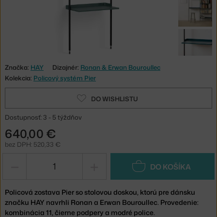
Značka:
HAY
Dizajnér:
Ronan & Erwan Bouroullec
Kolekcia:
Policový systém Pier
DO WISHLISTU
Dostupnosť: 3 - 5 týždňov
640,00 €
bez DPH: 520,33 €
−
+
DO KOŠÍKA
Policová zostava Pier so stolovou doskou, ktorú pre dánsku
značku HAY navrhli Ronan a Erwan Bouroullec. Provedenie:
kombinácia 11, čierne podpery a modré police.