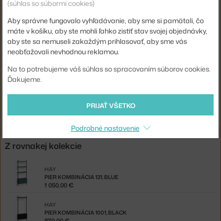
(súhlas so súbormi cookies)
Šírka:
82 cm
Aby správne fungovalo vyhľadávanie, aby sme si pamätali, čo
Farba:
modrá
máte v košíku, aby ste mohli ľahko zistiť stav svojej objednávky,
aby ste sa nemuseli zakaždým prihlasovať, aby sme vás
Materiál:
hliník, práškovo lakovaná oceľ
neobťažovali nevhodnou reklamou.
Komponenty systému:
hotové konfigurácie
Na to potrebujeme váš súhlas so spracovaním súborov cookies.
Kód produktu
HAY-AB849-B520-AI80
Ďakujeme.
Jste z Česka? Přejděte na
Pier kombinace 11, blue
PRIJAŤ VŠETKO
Shopping from the EU? Switch to
Pier Combination 11, blue
Podrobné nastavenie
Z rovnakej kolekcie
HAY
PIER KOMBINÁCIA 131, BLUE
1 050,00 €
HAY
PIER KOMBINÁCIA 1001, BLACK
870,00 €