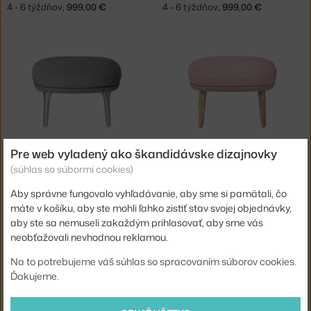
4 - 6 týždňov
,
999,00 €
4 - 6 týždňov
,
999,00 €
FRITZ HANSEN
FRITZ HANSEN
Pre web vyladený ako škandidávske dizajnovky
PODNOŽKA RO™ JH11, GREY
PODNOŽKA RO™ JH12, PINK
(súhlas so súbormi cookies)
4 - 6 týždňov
,
999,00 €
4 - 6 týždňov
,
999,00 €
Aby správne fungovalo vyhľadávanie, aby sme si pamätali, čo
máte v košíku, aby ste mohli ľahko zistiť stav svojej objednávky,
aby ste sa nemuseli zakaždým prihlasovať, aby sme vás
neobťažovali nevhodnou reklamou.
Na to potrebujeme váš súhlas so spracovaním súborov cookies.
Ďakujeme.