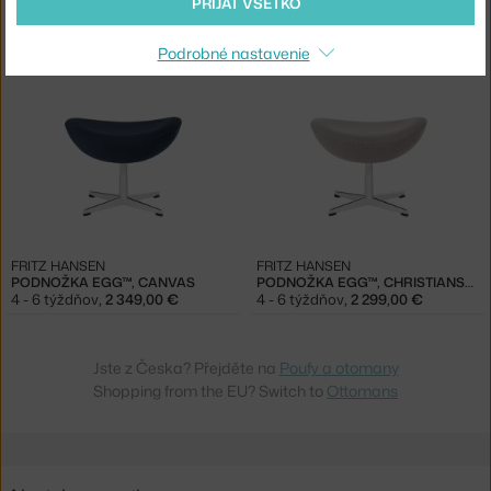
PRIJAŤ VŠETKO
FRITZ HANSEN
FRITZ HANSEN
PODNOŽKA EGG™, GRACE LEATHER
PODNOŽKA EGG™, ESSENTIAL LEATHER
4 - 6 týždňov
,
3 299,00 €
4 - 6 týždňov
,
2 599,00 €
Podrobné nastavenie
FRITZ HANSEN
FRITZ HANSEN
PODNOŽKA EGG™, CANVAS
PODNOŽKA EGG™, CHRISTIANSHAVN
4 - 6 týždňov
,
2 349,00 €
4 - 6 týždňov
,
2 299,00 €
Jste z Česka? Přejděte na
Poufy a otomany
Shopping from the EU? Switch to
Ottomans