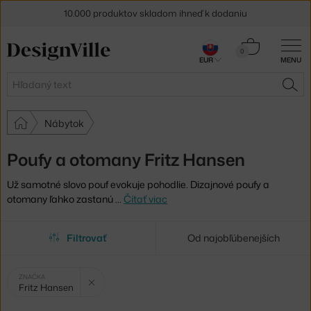
10.000 produktov skladom ihneď k dodaniu
5 % zľava pre odberateľov
newslettera
Košík
0
EUR
MENU
0,00 €
30 dní na vrátenie tovaru
Hľadať
HĽA
Nábytok
Poufy a otomany Fritz Hansen
Už samotné slovo pouf evokuje pohodlie. Dizajnové poufy a
otomany ľahko zastanú
…
Čítať viac
Filtrovať
Od najobľúbenejších
Vybrané
Zrušit filtr
ZNAČKA
Fritz Hansen
filtry: