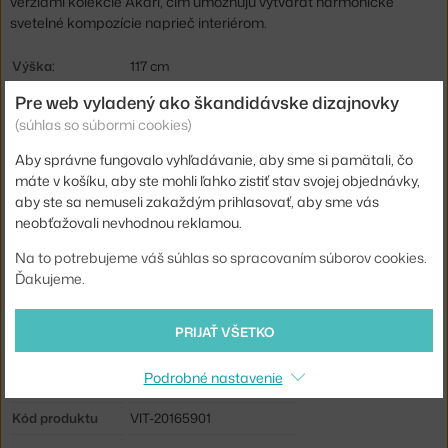
verziami kolekcie Akari, čím umožňujú vytvárať harmonické
svetelné kompozície naprieč interiérom.
Výška:
117 cm
Priemer:
83 cm
Pre web vyladený ako škandidávske dizajnovky
(súhlas so súbormi cookies)
Farba:
biela
Aby správne fungovalo vyhľadávanie, aby sme si pamätali, čo
Materiál:
bambus, oceľ, washi papier
máte v košíku, aby ste mohli ľahko zistiť stav svojej objednávky,
Dĺžka kábla:
3 m
aby ste sa nemuseli zakaždým prihlasovať, aby sme vás
neobťažovali nevhodnou reklamou.
Krytie:
IP20
Na to potrebujeme váš súhlas so spracovaním súborov cookies.
Hlavný materiál:
textil / papier
Ďakujeme.
Pätica / zdroj:
E27
Stmievateľné:
nie
PRIJAŤ VŠETKO
Distribúcia svetla:
nepriame svetlo
Podrobné nastavenie
Max Watt (LED):
12 W
Kód produktu
VIT-20165901