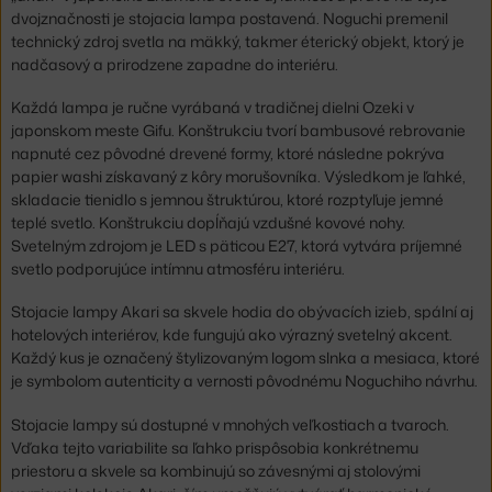
dvojznačnosti je stojacia lampa postavená. Noguchi premenil
technický zdroj svetla na mäkký, takmer éterický objekt, ktorý je
nadčasový a prirodzene zapadne do interiéru.
Každá lampa je ručne vyrábaná v tradičnej dielni Ozeki v
japonskom meste Gifu. Konštrukciu tvorí bambusové rebrovanie
napnuté cez pôvodné drevené formy, ktoré následne pokrýva
papier washi získavaný z kôry morušovníka. Výsledkom je ľahké,
skladacie tienidlo s jemnou štruktúrou, ktoré rozptyľuje jemné
teplé svetlo. Konštrukciu dopĺňajú vzdušné kovové nohy.
Svetelným zdrojom je LED s päticou E27, ktorá vytvára príjemné
svetlo podporujúce intímnu atmosféru interiéru.
Stojacie lampy Akari sa skvele hodia do obývacích izieb, spální aj
hotelových interiérov, kde fungujú ako výrazný svetelný akcent.
Každý kus je označený štylizovaným logom slnka a mesiaca, ktoré
je symbolom autenticity a vernosti pôvodnému Noguchiho návrhu.
Stojacie lampy sú dostupné v mnohých veľkostiach a tvaroch.
Vďaka tejto variabilite sa ľahko prispôsobia konkrétnemu
priestoru a skvele sa kombinujú so závesnými aj stolovými