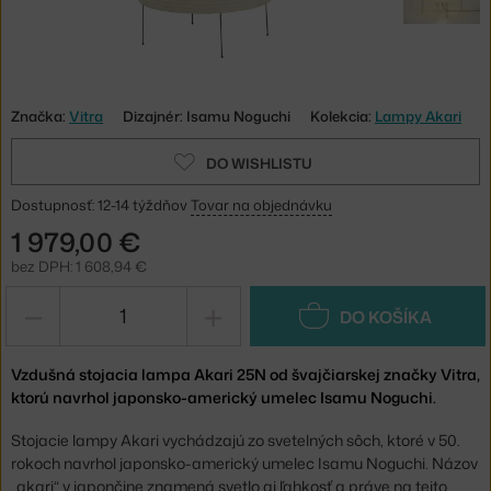
Značka:
Vitra
Dizajnér: Isamu Noguchi
Kolekcia:
Lampy Akari
DO WISHLISTU
Dostupnosť: 12-14 týždňov
Tovar na objednávku
1 979,00 €
bez DPH: 1 608,94 €
−
+
DO KOŠÍKA
Vzdušná stojacia lampa Akari 25N od švajčiarskej značky Vitra,
ktorú navrhol japonsko-americký umelec Isamu Noguchi.
Stojacie lampy Akari vychádzajú zo svetelných sôch, ktoré v 50.
rokoch navrhol japonsko-americký umelec Isamu Noguchi. Názov
„akari“ v japončine znamená svetlo aj ľahkosť a práve na tejto