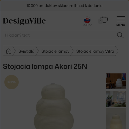
10.000 produktov skladom ihneď k dodaniu
5 % zľava pre odberateľov
newslettera
Košík
0
EUR
MENU
0,00 €
30 dní na vrátenie tovaru
Hľadať
HĽA
Svietidlá
Stojacie lampy
Stojacie lampy Vitra
Stojacia lampa Akari 25N
IKONA