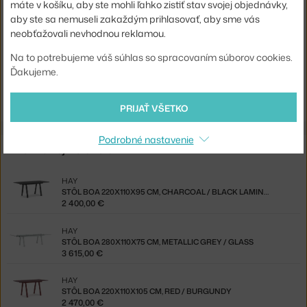
máte v košíku, aby ste mohli ľahko zistiť stav svojej objednávky,
aby ste sa nemuseli zakaždým prihlasovať, aby sme vás
Kód produktu
HAY-AE580-D404-AI43
neobťažovali nevhodnou reklamou.
Jste z Česka? Přejděte na
Stůl Boa 420x128x75 cm, charcoal /
Na to potrebujeme váš súhlas so spracovaním súborov cookies.
oak
Ďakujeme.
Shopping from the EU? Switch to
Boa Table 420x128x75 cm,
charcoal / oak
PRIJAŤ VŠETKO
Podrobné nastavenie
Z rovnakej kolekcie
HAY
STÔL BOA 220X110X95 CM, CHARCOAL / BLACK LAMINATE
2 400,00 €
HAY
STÔL BOA 280X110X75 CM, METALLIC GREY / GLASS
3 615,00 €
HAY
STÔL BOA 220X110X105 CM, RED / BURGUNDY
2 470,00 €