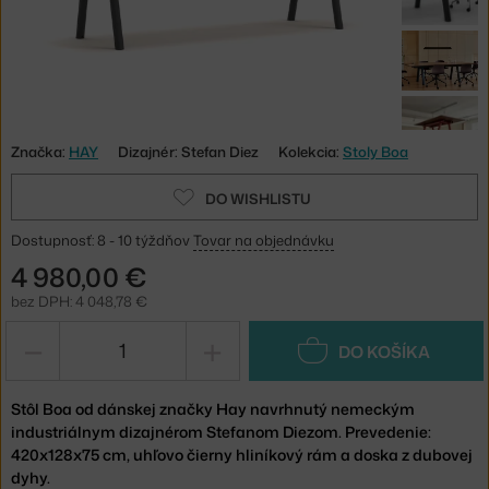
Značka:
HAY
Dizajnér: Stefan Diez
Kolekcia:
Stoly Boa
DO WISHLISTU
Dostupnosť: 8 - 10 týždňov
Tovar na objednávku
4 980,00 €
bez DPH: 4 048,78 €
−
+
DO KOŠÍKA
Stôl Boa od dánskej značky Hay navrhnutý nemeckým
industriálnym dizajnérom Stefanom Diezom. Prevedenie:
420x128x75 cm, uhľovo čierny hliníkový rám a doska z dubovej
dyhy.