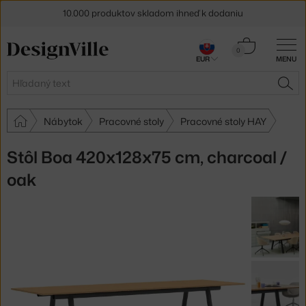
10.000 produktov skladom ihneď k dodaniu
5 % zľava pre odberateľov
newslettera
Košík
0
EUR
MENU
0,00 €
30 dní na vrátenie tovaru
Hľadať
HĽA
Nábytok
Pracovné stoly
Pracovné stoly HAY
Stôl Boa 420x128x75 cm, charcoal /
oak