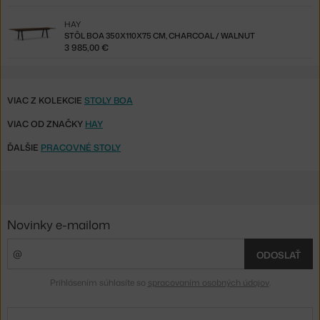
HAY
STÔL BOA 350X110X75 CM, CHARCOAL / WALNUT
3 985,00 €
VIAC Z KOLEKCIE
STOLY BOA
VIAC OD ZNAČKY
HAY
ĎALŠIE
PRACOVNÉ STOLY
Novinky e-mailom
ODOSLAŤ
Prihlásením súhlasíte so
spracovaním osobných údajov
.