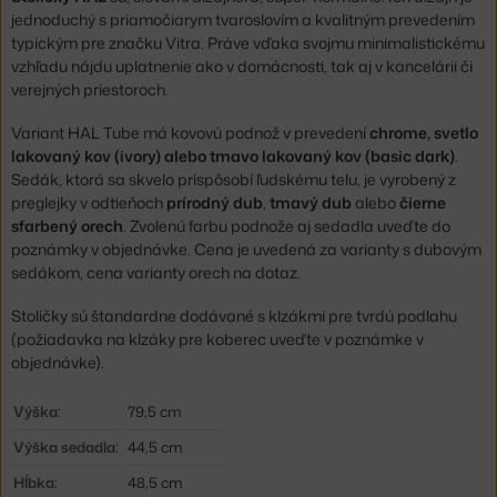
jednoduchý s priamočiarym tvaroslovím a kvalitným prevedením
typickým pre značku Vitra. Práve vďaka svojmu minimalistickému
vzhľadu nájdu uplatnenie ako v domácnosti, tak aj v kancelárii či
verejných priestoroch.
Variant HAL Tube má kovovú podnož v prevedení
chrome, svetlo
lakovaný kov (ivory) alebo tmavo lakovaný kov (basic dark)
.
Sedák, ktorá sa skvelo prispôsobí ľudskému telu, je vyrobený z
preglejky v odtieňoch
prírodný dub
,
tmavý dub
alebo
čierne
sfarbený orech
. Zvolenú farbu podnože aj sedadla uveďte do
poznámky v objednávke. Cena je uvedená za varianty s dubovým
sedákom, cena varianty orech na dotaz.
Stoličky sú štandardne dodávané s klzákmi pre tvrdú podlahu
(požiadavka na klzáky pre koberec uveďte v poznámke v
objednávke).
Výška:
79,5 cm
Výška sedadla:
44,5 cm
Hĺbka:
48,5 cm