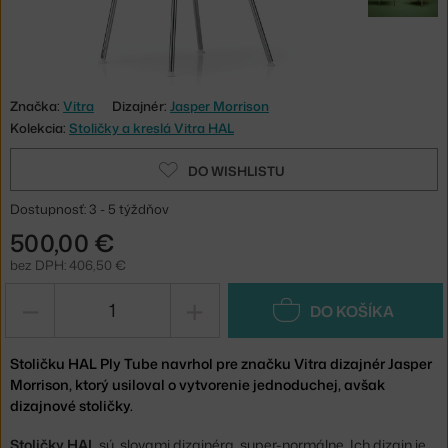
Značka:
Vitra
Dizajnér:
Jasper Morrison
Kolekcia:
Stoličky a kreslá Vitra HAL
DO WISHLISTU
Dostupnosť: 3 - 5 týždňov
500,00 €
bez DPH: 406,50 €
−
+
DO KOŠÍKA
Stoličku HAL Ply Tube navrhol pre značku Vitra dizajnér Jasper
Morrison, ktorý usiloval o vytvorenie jednoduchej, avšak
dizajnové stoličky.
Stoličky HAL
sú, slovami dizajnéra, super-normálne. Ich dizajn je