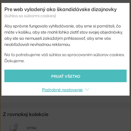
Šírka:
47 cm
Pre web vyladený ako škandidávske dizajnovky
Podrúčky:
bez podrúčok
(súhlas so súbormi cookies)
Farba:
svetlé drevo
Aby správne fungovalo vyhľadávanie, aby sme si pamätali, čo
máte v košíku, aby ste mohli ľahko zistiť stav svojej objednávky,
Materiál:
preglejka, kov
aby ste sa nemuseli zakaždým prihlasovať, aby sme vás
Stohovateľné:
nie
neobťažovali nevhodnou reklamou.
Sedák:
drevo
Na to potrebujeme váš súhlas so spracovaním súborov cookies.
Ďakujeme.
Podnož:
kov
Kód produktu
VIT-44022100
PRIJAŤ VŠETKO
Jste z Česka? Přejděte na
Židle HAL Ply Tube
Podrobné nastavenie
Shopping from the EU? Switch to
HAL Ply Tube Chair
Z rovnakej kolekcie
VITRA