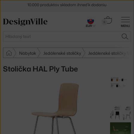
5 % zľava pre odberateľov
newslettera
Košík
30 dní na vrátenie tovaru
0
EUR
MENU
0,00 €
Hľadať
HĽA
Nábytok
Jedálenské stoličky
Jedálenské stoličky Vit
Stolička HAL Ply Tube