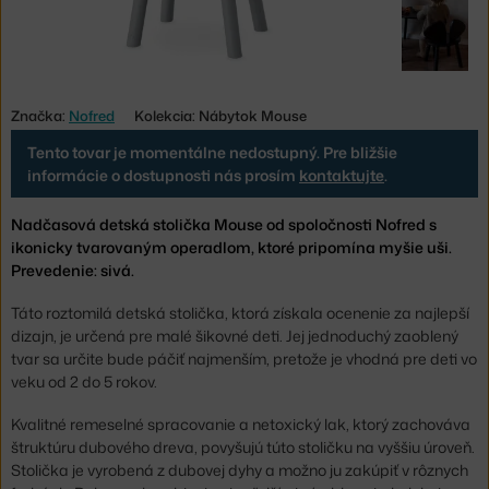
Značka:
Nofred
Kolekcia: Nábytok Mouse
Tento tovar je momentálne nedostupný. Pre bližšie
informácie o dostupnosti nás prosím
kontaktujte
.
Nadčasová detská stolička Mouse od spoločnosti Nofred s
ikonicky tvarovaným operadlom, ktoré pripomína myšie uši.
Prevedenie: sivá.
Táto roztomilá detská stolička, ktorá získala ocenenie za najlepší
dizajn, je určená pre malé šikovné deti. Jej jednoduchý zaoblený
tvar sa určite bude páčiť najmenším, pretože je vhodná pre deti vo
veku od 2 do 5 rokov.
Kvalitné remeselné spracovanie a netoxický lak, ktorý zachováva
štruktúru dubového dreva, povyšujú túto stoličku na vyššiu úroveň.
Stolička je vyrobená z dubovej dyhy a možno ju zakúpiť v rôznych