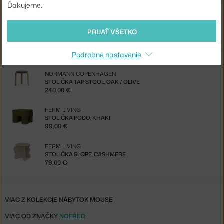
Ďakujeme.
Mohlo by sa vám tiež páčiť
PRIJAŤ VŠETKO
VITRA
STOLÍK/STOLIČKA CORK, MODEL A
465,00 €
Podrobné nastavenie
NORMANN COPENHAGEN
STOLIČKA TAP STOOL, OAK / OLIVE
240,00 €
FERM LIVING
STOLIČKA PODO, KHAKI
99,00 €
FERM LIVING
STOLIČKA SLOPE, CASHMERE
79,00 €
VIAC Z KOLEKCIE NÁBYTOK MOUSE
VIAC OD ZNAČKY
NOFRED