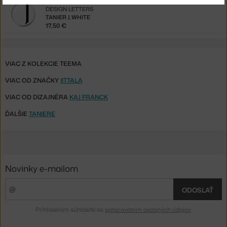
DESIGN LETTERS
TANIER J, WHITE
17,50 €
VIAC Z KOLEKCIE TEEMA
VIAC OD ZNAČKY
IITTALA
VIAC OD DIZAJNÉRA
KAJ FRANCK
ĎALŠIE
TANIERE
Novinky e-mailom
ODOSLAŤ
Prihlásením súhlasíte so
spracovaním osobných údajov
.