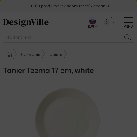
10.000 produktov skladom ihneď k dodaniu
5 % zľava pre odberateľov
newslettera
Košík
0
EUR
MENU
0,00 €
30 dní na vrátenie tovaru
Hľadať
HĽA
Stolovanie
Taniere
Tanier Teema 17 cm, white