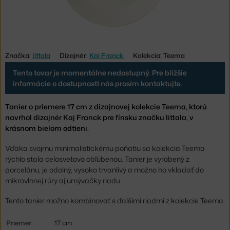
Značka:
Iittala
Dizajnér:
Kaj Franck
Kolekcia: Teema
Tento tovar je momentálne nedostupný. Pre bližšie
informácie o dostupnosti nás prosím
kontaktujte
.
Tanier o priemere 17 cm z dizajnovej kolekcie Teema, ktorú
navrhol dizajnér Kaj Franck pre fínsku značku Iittala, v
krásnom bielom odtieni.
Vďaka svojmu minimalistickému poňatiu sa kolekcia Teema
rýchlo stala celosvetovo obľúbenou. Tanier je vyrobený z
porcelánu, je odolný, vysoko trvanlivý a možno ho vkladať do
mikrovlnnej rúry aj umývačky riadu.
Tento tanier možno kombinovať s ďalšími riadmi z kolekcie Teema.
Priemer:
17 cm