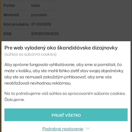
Farba:
biela
Materiál:
porcelán
Kód produktu
IIT-1005919
EAN
6411800164535
Pre web vyladený ako škandidávske dizajnovky
(súhlas so súbormi cookies)
Mohlo by sa vám tiež páčiť
Aby správne fungovalo vyhľadávanie, aby sme si pamätali, čo
máte v košíku, aby ste mohli ľahko zistiť stav svojej objednávky,
STELTON
aby ste sa nemuseli zakaždým prihlasovať, aby sme vás
TANIERIKY EMMA, 2 KS, BLUE
neobťažovali nevhodnou reklamou.
19,57 €
Na to potrebujeme váš súhlas so spracovaním súborov cookies.
101 COPENHAGEN
Ďakujeme.
TANIER NATIVE DINNER PLATE SET 2KS, BIRCH
49,00 €
PRIJAŤ VŠETKO
HAY
TANIER BARRO Ø24 SET 2KS, GREEN
39,20 €
Podrobné nastavenie