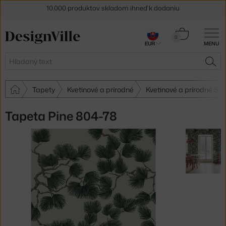
5 % zľava pre odberateľov
newslettera
Košík
30 dní na vrátenie tovaru
0
EUR
MENU
0,00 €
Hľadať
HĽA
Tapety
Kvetinové a prírodné
Kvetinové a prírodné Sa
Tapeta Pine 804-78