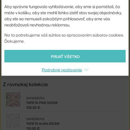
Farba:
béžová, tmavo zelená
Aby správne fungovalo vyhľadávanie, aby sme si pamätali, čo
máte v košíku, aby ste mohli ľahko zistiť stav svojej objednávky,
Materiál:
vliesová tapeta
aby ste sa nemuseli zakaždým prihlasovať, aby sme vás
Spoj:
V polovici dĺžky (drop match)
neobťažovali nevhodnou reklamou.
Kód produktu
SAN-804-78
Na to potrebujeme váš súhlas so spracovaním súborov cookies.
Ďakujeme.
EAN
7340020863845
Jste z Česka? Přejděte na
Tapeta Pine 804-78
PRIJAŤ VŠETKO
Shopping from the EU? Switch to
Pine 804-78
Podrobné nastavenie
Z rovnakej kolekcie
SANDBERG
TAPETA PINE S10326
128,00 €
SANDBERG
TAPETA ALMA S10334
110,00 €