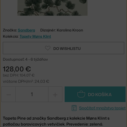
Značka:
Sandberg
Dizajnér: Karolina Kroon
Kolekcia:
Tapety Møns Klint
DO WISHLISTU
Dostupnosť: 4 - 6 týždňov
128,00 €
bez DPH: 104,07 €
vrátane DPH/m²: 24,03 €
−
+
DO KOŠÍKA
Spočítať množstvo tapiet
Tapeta Pine od značky Sandberg z kolekcie Møns Klint s
potlačou borovicových vetvičiek. Prevedenie: zelená.