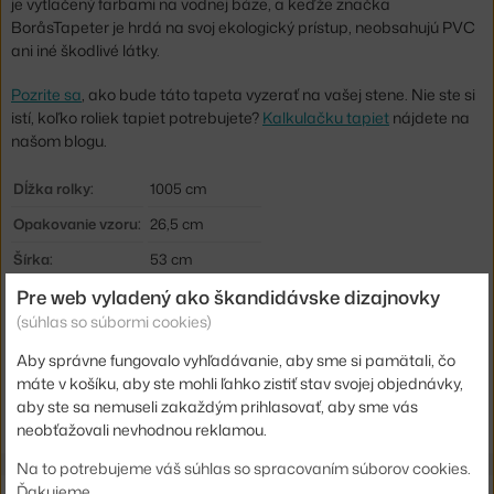
je vytlačený farbami na vodnej báze, a keďže značka
BoråsTapeter je hrdá na svoj ekologický prístup, neobsahujú PVC
ani iné škodlivé látky.
Pozrite sa
, ako bude táto tapeta vyzerať na vašej stene. Nie ste si
istí, koľko roliek tapiet potrebujete?
Kalkulačku tapiet
nájdete na
našom blogu.
Dĺžka rolky:
1005 cm
Opakovanie vzoru:
26,5 cm
Šírka:
53 cm
Pre web vyladený ako škandidávske dizajnovky
Farba:
béžová
(súhlas so súbormi cookies)
Materiál:
vliesová tapeta
Aby správne fungovalo vyhľadávanie, aby sme si pamätali, čo
Kód produktu
BOR-3116
máte v košíku, aby ste mohli ľahko zistiť stav svojej objednávky,
EAN
7320094036031
aby ste sa nemuseli zakaždým prihlasovať, aby sme vás
neobťažovali nevhodnou reklamou.
Na to potrebujeme váš súhlas so spracovaním súborov cookies.
Ďakujeme.