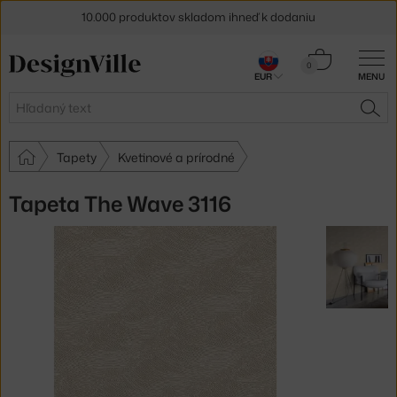
10.000 produktov skladom ihneď k dodaniu
5 % zľava pre odberateľov
newslettera
Košík
0
EUR
MENU
0,00 €
30 dní na vrátenie tovaru
Hľadať
HĽA
Tapety
Kvetinové a prírodné
Tapeta The Wave 3116