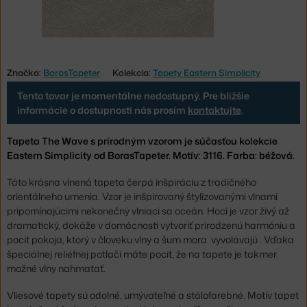
Značka:
BorasTapeter
Kolekcia:
Tapety Eastern Simplicity
Tento tovar je momentálne nedostupný. Pre bližšie
informácie o dostupnosti nás prosím
kontaktujte
.
Tapeta The Wave s prírodným vzorom je súčasťou kolekcie
Eastern Simplicity od BorasTapeter. Motív: 3116. Farba: béžová.
Táto krásna vlnená tapeta čerpá inšpiráciu z tradičného
orientálneho umenia. Vzor je inšpirovaný štylizovanými vlnami
pripomínajúcimi nekonečný vlniaci sa oceán. Hoci je vzor živý až
dramatický, dokáže v domácnosti vytvoriť prirodzenú harmóniu a
pocit pokoja, ktorý v človeku vlny a šum mora vyvolávajú . Vďaka
špeciálnej reliéfnej potlači máte pocit, že na tapete je takmer
možné vlny nahmatať.
Vliesové tapety sú odolné, umývateľné a stálofarebné. Motív tapet