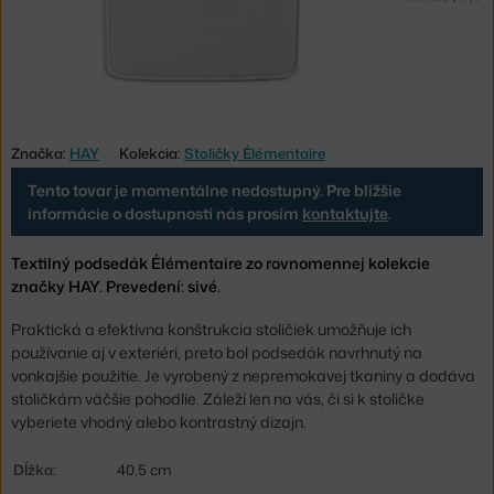
Značka:
HAY
Kolekcia:
Stoličky Élémentaire
Tento tovar je momentálne nedostupný. Pre bližšie
informácie o dostupnosti nás prosím
kontaktujte
.
Textilný podsedák Élémentaire zo rovnomennej kolekcie
značky HAY. Prevedení: sivé.
Praktická a efektívna konštrukcia stoličiek umožňuje ich
používanie aj v exteriéri, preto bol podsedák navrhnutý na
vonkajšie použitie. Je vyrobený z nepremokavej tkaniny a dodáva
stoličkám väčšie pohodlie. Záleží len na vás, či si k stoličke
vyberiete vhodný alebo kontrastný dizajn.
Dĺžka:
40,5 cm