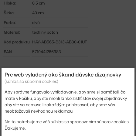
Hĺbka:
0,5 cm
Šírka:
40 cm
Farba:
sivá
Materiál:
textilný poťah
Kód produktu
HAY-AB565-B313-AB30-01UF
EAN
5710441266983
Pre web vyladený ako škandidávske dizajnovky
Súvisiace produkty
(súhlas so súbormi cookies)
Aby správne fungovalo vyhľadávanie, aby sme si pamätali, čo
HAY
ÉLÉMENTAIRE, CREAM WHITE
máte v košíku, aby ste mohli ľahko zistiť stav svojej objednávky,
139,00 €
aby ste sa nemuseli zakaždým prihlasovať, aby sme vás
neobťažovali nevhodnou reklamou.
Na to potrebujeme váš súhlas so spracovaním súborov cookies.
Z rovnakej kolekcie
Ďakujeme.