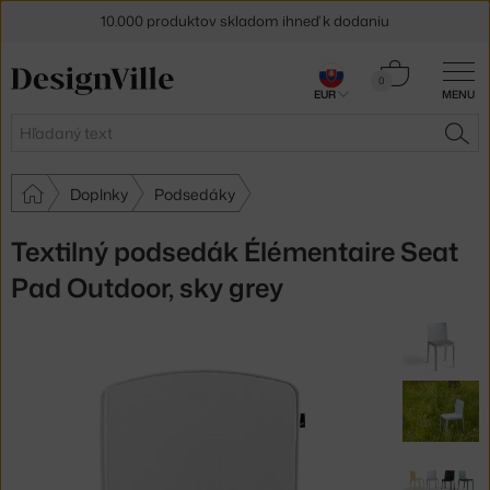
10.000 produktov skladom ihneď k dodaniu
5 % zľava pre odberateľov
newslettera
Košík
0
EUR
MENU
0,00 €
30 dní na vrátenie tovaru
Hľadať
HĽA
Doplnky
Podsedáky
Textilný podsedák Élémentaire Seat
Pad Outdoor, sky grey