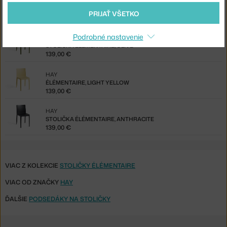
HAY
ÉLÉMENTAIRE, CREAM WHITE
PRIJAŤ VŠETKO
139,00 €
Podrobné nastavenie
HAY
STOLIČKA ÉLÉMENTAIRE, OLIVE
139,00 €
HAY
ÉLÉMENTAIRE, LIGHT YELLOW
139,00 €
HAY
STOLIČKA ÉLÉMENTAIRE, ANTHRACITE
139,00 €
VIAC Z KOLEKCIE
STOLIČKY ÉLÉMENTAIRE
VIAC OD ZNAČKY
HAY
ĎALŠIE
PODSEDÁKY NA STOLIČKY