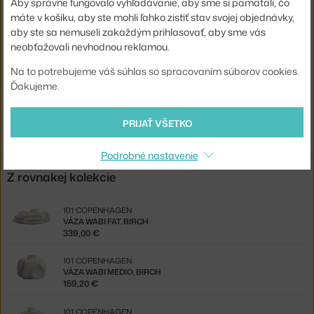
Aby správne fungovalo vyhľadávanie, aby sme si pamätali, čo
Farba:
biela
máte v košíku, aby ste mohli ľahko zistiť stav svojej objednávky,
Materiál:
keramika
aby ste sa nemuseli zakaždým prihlasovať, aby sme vás
neobťažovali nevhodnou reklamou.
Kód produktu
1CP-243031
Na to potrebujeme váš súhlas so spracovaním súborov cookies.
EAN
4251501411994
Ďakujeme.
Jste z Česka? Přejděte na
Váza Wabi Big, birch
Shopping from the EU? Switch to
Wabi Vase Big, birch
PRIJAŤ VŠETKO
Podrobné nastavenie
Z rovnakej kolekcie
101 COPENHAGEN
VÁZA WABI FAT, BIRCH
339,00 €
101 COPENHAGEN
VÁZA WABI MEDIO, BIRCH
159,20 €
101 COPENHAGEN