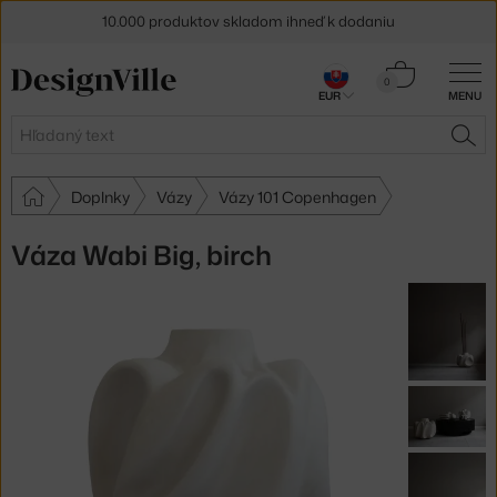
10.000 produktov skladom ihneď k dodaniu
5 % zľava pre odberateľov
newslettera
Košík
0
EUR
MENU
0,00 €
30 dní na vrátenie tovaru
Hľadať
HĽA
Doplnky
Vázy
Vázy 101 Copenhagen
Váza Wabi Big, birch