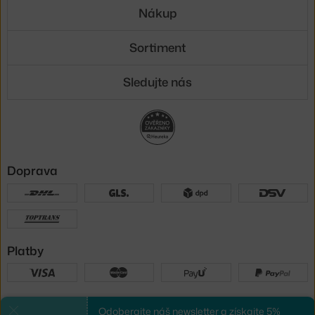
Nákup
Sortiment
Sledujte nás
Doprava
Platby
Sme tu pre vás
Odoberajte náš newsletter a získajte 5%
Zavrieť