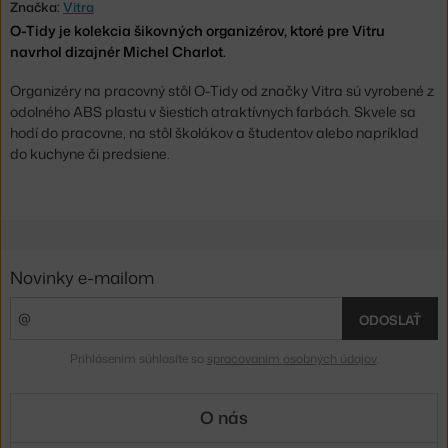
Značka:
Vitra
O-Tidy je kolekcia šikovných organizérov, ktoré pre Vitru
navrhol dizajnér Michel Charlot.
Organizéry na pracovný stôl O-Tidy od značky Vitra sú vyrobené z
odolného ABS plastu v šiestich atraktívnych farbách. Skvele sa
hodí do pracovne, na stôl školákov a študentov alebo napríklad
do kuchyne či predsiene.
Novinky e-mailom
ODOSLAŤ
Prihlásením súhlasíte so
spracovaním osobných údajov
.
O nás