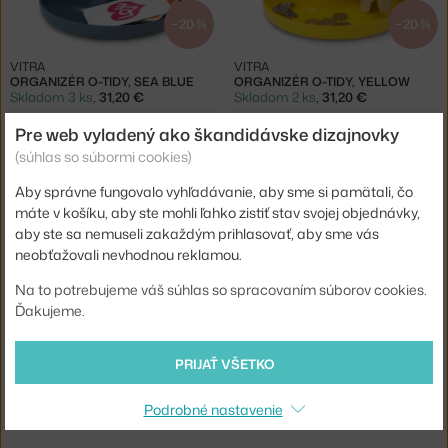
−20 %
−20 %
VITRA
VITRA
ORGANIZÉR O-TIDY, SEA BLUE
ORGANIZÉR O-TIDY, YELLOW
Skladom 3 ks
,
31,20 €
Skladom 2 ks
,
31,20 €
Pre web vyladený ako škandidávske dizajnovky
(súhlas so súbormi cookies)
Aby správne fungovalo vyhľadávanie, aby sme si pamätali, čo
máte v košíku, aby ste mohli ľahko zistiť stav svojej objednávky,
aby ste sa nemuseli zakaždým prihlasovať, aby sme vás
neobťažovali nevhodnou reklamou.
−20 %
Na to potrebujeme váš súhlas so spracovaním súborov cookies.
VITRA
VITRA
Ďakujeme.
ORGANIZÉR O-TIDY, POPPY RED
ORGANIZÉR O-TIDY, SKY GREY
3 - 5 týždňov
,
39,00 €
3 - 5 týždňov
,
31,20 €
PRIJAŤ VŠETKO
Jste z Česka? Přejděte na
Organizéry O-Tidy
Podrobné nastavenie
Shopping from the EU? Switch to
O-Tidy Organisers