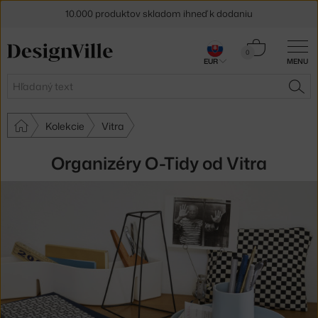
10.000 produktov skladom ihneď k dodaniu
5 % zľava pre odberateľov
newslettera
Košík
0
EUR
MENU
0,00 €
30 dní na vrátenie tovaru
Hľadať
HĽA
Kolekcie
Vitra
Organizéry O-Tidy od Vitra