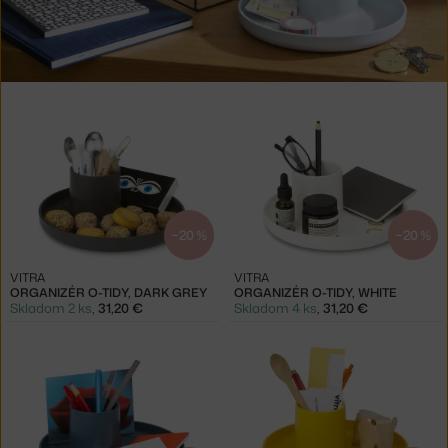
Produkty
v
kolekcii
Organizéry
O-
Tidy
−20 %
−20 %
VITRA
VITRA
ORGANIZÉR O-TIDY, DARK GREY
ORGANIZÉR O-TIDY, WHITE
Skladom 2 ks
,
31,20 €
Skladom 4 ks
,
31,20 €