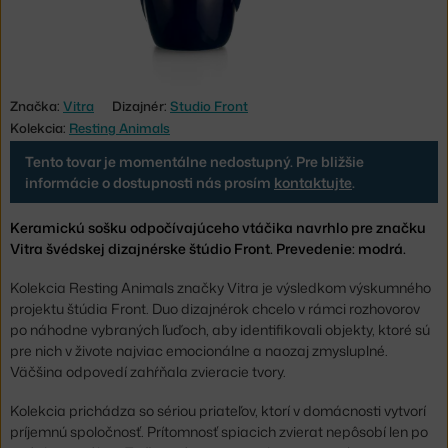
Značka:
Vitra
Dizajnér:
Studio Front
Kolekcia:
Resting Animals
Tento tovar je momentálne nedostupný. Pre bližšie
informácie o dostupnosti nás prosím
kontaktujte
.
Keramickú sošku odpočívajúceho vtáčika navrhlo pre značku
Vitra švédskej dizajnérske štúdio Front. Prevedenie: modrá.
Kolekcia Resting Animals značky Vitra je výsledkom výskumného
projektu štúdia Front. Duo dizajnérok chcelo v rámci rozhovorov
po náhodne vybraných ľuďoch, aby identifikovali objekty, ktoré sú
pre nich v živote najviac emocionálne a naozaj zmysluplné.
Väčšina odpovedí zahŕňala zvieracie tvory.
Kolekcia prichádza so sériou priateľov, ktorí v domácnosti vytvorí
príjemnú spoločnosť. Prítomnosť spiacich zvierat nepôsobí len po