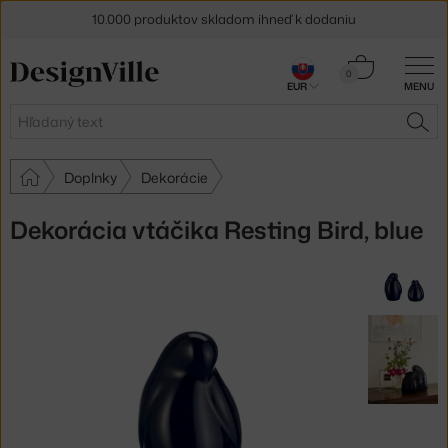
10.000 produktov skladom ihneď k dodaniu
5 % zľava pre odberateľov
newslettera
Košík
0
EUR
MENU
0,00 €
30 dní na vrátenie tovaru
Hľadať
HĽA
Doplnky
Dekorácie
Dekorácia vtáčika Resting Bird, blue