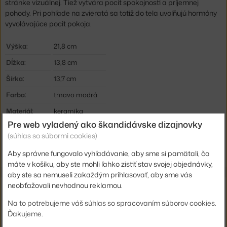
stránke vizuálnej. Tiež vytvára pocit spokojnosti a príjemnej
pohody. Pri pohľade na zvieratá sa totiž do tela uvoľňujú hormóny
vyvolávajúce pocit pokoja.
Výška:
21,8 cm
Dĺžka:
13,8 cm
Šírka:
13,7 cm
Farba:
tmavo modrá
Materiál:
keramika
Pre web vyladený ako škandidávske dizajnovky
Kód produktu
VIT-20165506
(súhlas so súbormi cookies)
EAN
4055737055324
Aby správne fungovalo vyhľadávanie, aby sme si pamätali, čo
máte v košíku, aby ste mohli ľahko zistiť stav svojej objednávky,
aby ste sa nemuseli zakaždým prihlasovať, aby sme vás
neobťažovali nevhodnou reklamou.
Z rovnakej kolekcie
Na to potrebujeme váš súhlas so spracovaním súborov cookies.
VITRA
Ďakujeme.
RESTING CAT, LIGHT BLUE