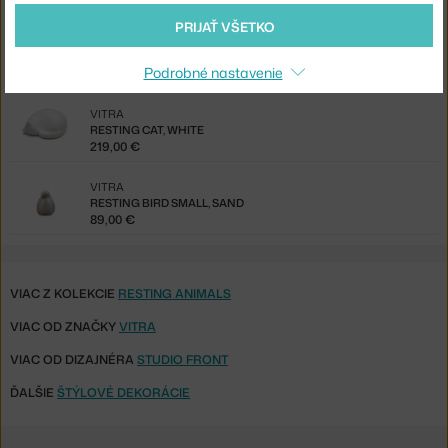
219,00 €
PRIJAŤ VŠETKO
VITRA
RESTING BIRD, WHITE
Podrobné nastavenie
99,00 €
VITRA
RESTING CAT, WHITE
219,00 €
VITRA
RESTING BIRD SMALL, SAND
89,00 €
VIAC Z KOLEKCIE
RESTING ANIMALS
VIAC OD ZNAČKY
VITRA
VIAC OD DIZAJNÉRA
STUDIO FRONT
ĎALŠIE
ŠTÝLOVÉ DEKORÁCIE