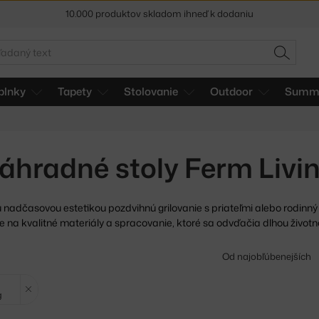
10.000 produktov skladom ihneď k dodaniu
5 % zľava pre odberateľov
newslettera
adať
HĽADAŤ
30 dní na vrátenie tovaru
plnky
Tapety
Stolovanie
Outdoor
Summe
áhradné stoly Ferm Livi
u nadčasovou estetikou pozdvihnú grilovanie s priateľmi
alebo rodinný
e na kvalitné materiály a spracovanie, ktoré sa odvďačia dlhou životn
Od najobľúbenejších
Zrušit filtr
g