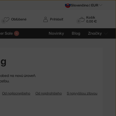
Slovenčina |
EUR
Košík
Obľúbené
Prihlásiť
0,00 €
0
0
r Sale
Novinky
Blog
Značky
ng
 obed na novú úroveň.
osťou.
Od najlacnejšieho
Od najdrahšieho
S najvyššou zľavou