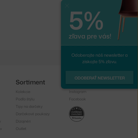
5%
Zavrieť
zľava pre vás!
Odoberajte náš newsletter a
získajte 5% zľavu.
ODOBERAŤ NEWSLETTER
Sortiment
Sledujte nás
Kolekcie
Instagram
Podľa štýlu
Facebook
Tipy na darčeky
Darčekové poukazy
y
Dizajnéri
v
Outlet