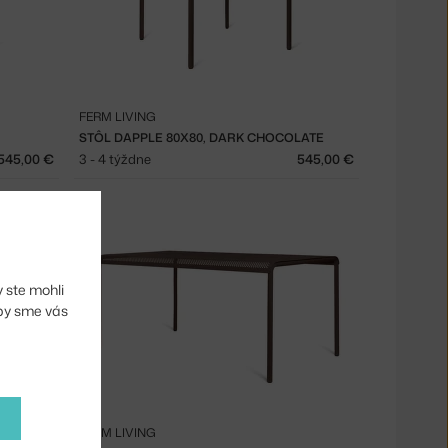
FERM LIVING
STÔL DAPPLE 80X80, DARK CHOCOLATE
545,00 €
3 - 4 týždne
545,00 €
 ste mohli
aby sme vás
FERM LIVING