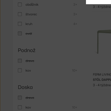
STÔL DAPPL
obdĺžnik
3×
3 - 4 týždne
štvorec
3×
kruh
4×
ovál
Podnož
drevo
kov
10×
FERM LIVIN
STÔL DAPPL
3 - 4 týždne
Doska
drevo
kov
10×