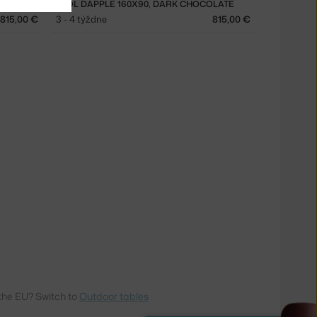
STÔL DAPPLE 160X90, DARK CHOCOLATE
815,00 €
3 - 4 týždne
815,00 €
the EU? Switch to
Outdoor tables