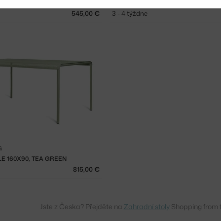
E 80X80, TEA GREEN
STÔL DAPPLE 160X90, CASHMERE
545,00 €
3 - 4 týždne
G
E 160X90, TEA GREEN
815,00 €
Jste z Česka? Přejděte na
Zahradní stoly
Shopping from 