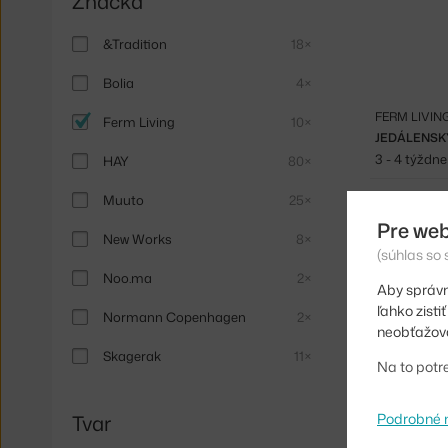
Značka
&Tradition
18×
Bolia
4×
FERM LIVIN
Ferm Living
10×
JEDÁLENSK
3 - 4 týždne
HAY
80×
Muuto
25×
Pre web
New Works
8×
(súhlas so
Noo.ma
2×
Aby správn
ľahko zist
Normann Copenhagen
2×
neobťažova
Skagerak
11×
Na to potr
Podrobné 
Tvar
FERM LIVIN