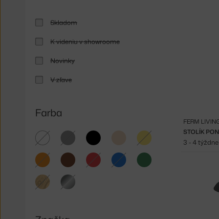
Skladom
K videniu v showroome
Novinky
V zľave
Farba
FERM LIVIN
STOLÍK PO
biela
sivá
čierna
béžová
žltá
3 - 4 týždne
oranžová
hnedá
červená
modrá
zelená
svetlé
strieborná
drevo