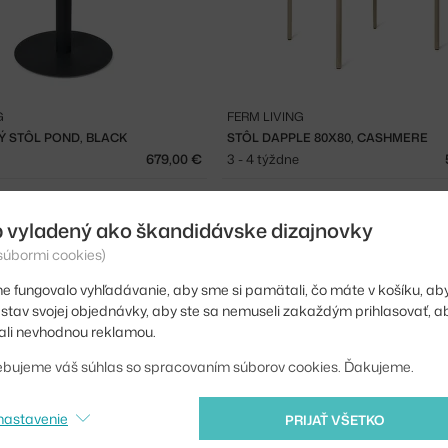
G
FERM LIVING
Ý STÔL POND, BLACK
STÔL DAPPLE 80X80, CASHMERE
679,00 €
3 - 4 týždne
 vyladený ako škandidávske dizajnovky
 súbormi cookies)
e fungovalo vyhľadávanie, aby sme si pamätali, čo máte v košíku, aby
iť stav svojej objednávky, aby ste sa nemuseli zakaždým prihlasovať, 
li nevhodnou reklamou.
ebujeme váš súhlas so spracovaním súborov cookies. Ďakujeme.
nastavenie
PRIJAŤ VŠETKO
G
FERM LIVING