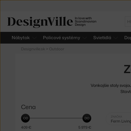
In love with
Hľ
Scandinavian
Design
Nábytok
Policové systémy
Svietidlá
Do
Designville.sk
>
Outdoor
Z
Vonkajšie stoly svojo
Stavt
Cena
Vybrané
ZNAČKA
Ferm Livin
filtry:
409
€
5 979
€