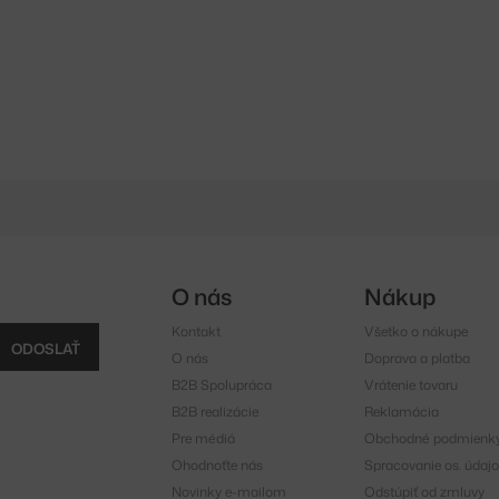
O nás
Nákup
Kontakt
Všetko o nákupe
ODOSLAŤ
O nás
Doprava a platba
B2B Spolupráca
Vrátenie tovaru
B2B realizácie
Reklamácia
Pre médiá
Obchodné podmienk
Ohodnoťte nás
Spracovanie os. údajo
Novinky e-mailom
Odstúpiť od zmluvy