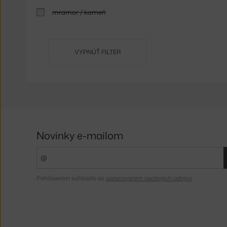
mramor / kameň
VYPNÚŤ FILTER
Novinky e-mailom
Prihlásením súhlasíte so
spracovaním osobných údajov
.