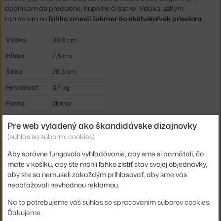
doplnkom do predsiene, kúpeľne či šatne. Vďaka úzkym
rozmerom sa
ľahko zmestí takmer do akéhokoľvek priestoru
.
Výška:
98,9 cm
Hĺbka:
2,6 cm
Šírka:
28,3 cm
Hmotnosť:
3,7 kg
Farba:
čierna
Materiál:
sklo, kov
Pre web vyladený ako škandidávske dizajnovky
Kód produktu
FER-3375
(súhlas so súbormi cookies)
EAN
5704723023883
Aby správne fungovalo vyhľadávanie, aby sme si pamätali, čo
máte v košíku, aby ste mohli ľahko zistiť stav svojej objednávky,
aby ste sa nemuseli zakaždým prihlasovať, aby sme vás
Jste z Česka? Přejděte na
Zrcadlo Poise Oval
neobťažovali nevhodnou reklamou.
Shopping from the EU? Switch to
Poise Oval Mirror
Na to potrebujeme váš súhlas so spracovaním súborov cookies.
Ďakujeme.