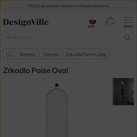
10.000 produktov skladom ihneď k dodaniu
5 % zľava pre odberateľov
newslettera
Košík
0
EUR
MENU
0,00 €
30 dní na vrátenie tovaru
Hľadať
HĽA
Doplnky
Zrkadlá
Zrkadlá Ferm Living
Zrkadlo Poise Oval