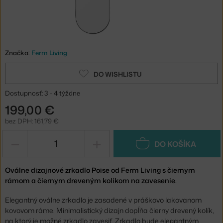
Značka:
Ferm Living
DO WISHLISTU
Dostupnosť: 3 - 4 týždne
199,00 €
bez DPH: 161,79 €
−
+
DO KOŠÍKA
Oválne dizajnové zrkadlo Poise od Ferm Living s čiernym
rámom a čiernym dreveným kolíkom na zavesenie.
Elegantný oválne zrkadlo je zasadené v práškovo lakovanom
kovovom ráme. Minimalistický dizajn dopĺňa čierny drevený kolík,
na ktorý je možné zrkadlo zavesiť. Zrkadlo bude elegantným