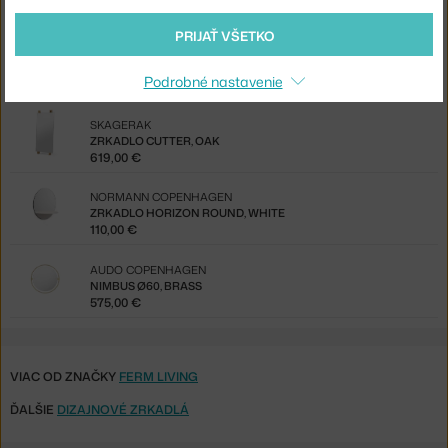
Mohlo by sa vám tiež páčiť
PRIJAŤ VŠETKO
BOLIA
ZRKADLO VALA 160X40 CM, DARK OAK
Podrobné nastavenie
499,00 €
SKAGERAK
ZRKADLO CUTTER, OAK
619,00 €
NORMANN COPENHAGEN
ZRKADLO HORIZON ROUND, WHITE
110,00 €
AUDO COPENHAGEN
NIMBUS Ø60, BRASS
575,00 €
VIAC OD ZNAČKY
FERM LIVING
ĎALŠIE
DIZAJNOVÉ ZRKADLÁ