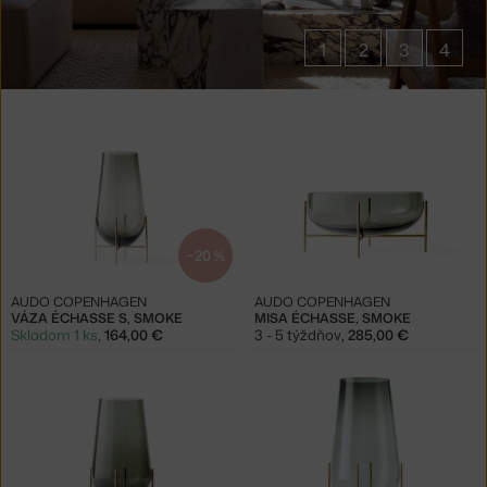
1
2
3
4
Produkty
v
kolekcii
Vázy
Échasse
−20 %
AUDO COPENHAGEN
AUDO COPENHAGEN
VÁZA ÉCHASSE S, SMOKE
MISA ÉCHASSE, SMOKE
Skladom 1 ks
,
164,00 €
3 - 5 týždňov
,
285,00 €