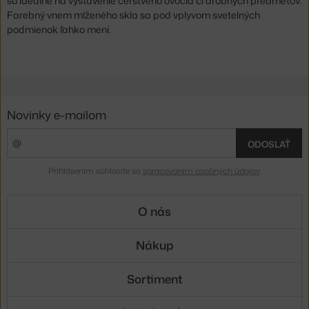
sú ideálne na vystavenie čerstvého ovocia či drobných predmetov.
Farebný vnem mlženého skla sa pod vplyvom svetelných
podmienok ľahko mení.
Novinky e-mailom
ODOSLAŤ
Prihlásením súhlasíte so
spracovaním osobných údajov
.
O nás
Nákup
Sortiment