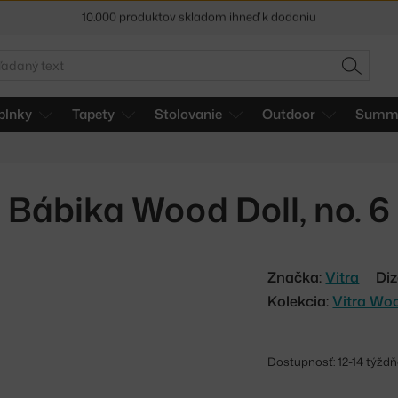
5 % zľava pre odberateľov
newslettera
30 dní na vrátenie tovaru
adať
HĽADAŤ
plnky
Tapety
Stolovanie
Outdoor
Summe
Bábika Wood Doll, no. 6
Značka:
Vitra
Diz
Kolekcia:
Vitra Wo
Dostupnosť: 12-14 týžd