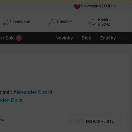
Slovenčina |
EUR
Košík
Obľúbené
Prihlásiť
0,00 €
0
0
r Sale
Novinky
Blog
Značky
ajnér:
Alexander Girard
oden Dolls
ňov
DO WISHLISTU