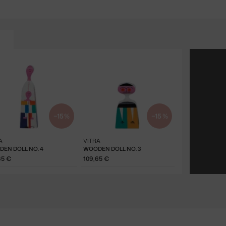
−15 %
−15 %
A
VITRA
EN DOLL NO. 4
WOODEN DOLL NO. 3
65 €
109,65 €