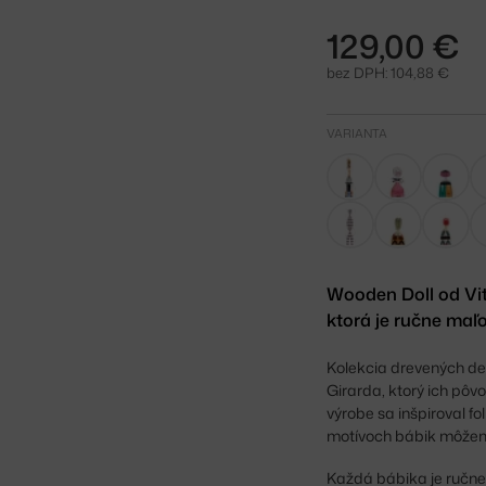
129,00 €
bez DPH: 104,88 €
VARIANTA
Wooden Doll od Vit
ktorá je ručne maľ
Kolekcia drevených de
Girarda, ktorý ich pôv
výrobe sa inšpiroval f
motívoch bábik môžeme
Každá bábika je ručne