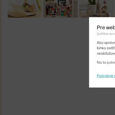
Pre web
(súhlas so
Aby správn
ľahko zist
neobťažova
Na to potr
Podrobné 