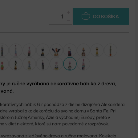
+
DO KOŠÍKA
−
ry je ručne vyrábaná dekoratívne bábika z dreva,
ovaná.
koratívnych bábik Gir pochádza z dielne dizajnéra Alexandera
odne vyrábal ako dekoráciu do svojho domu v Santa Fe. Pri
olklórom Južnej Ameriky, Ázie a východnej Európy, preto v
 vidieť niektoré, ktoré sú nám povedomé z rozprávok.
 vyrezávaná z jedľového dreva a ručne maľovaná. Kolekcia