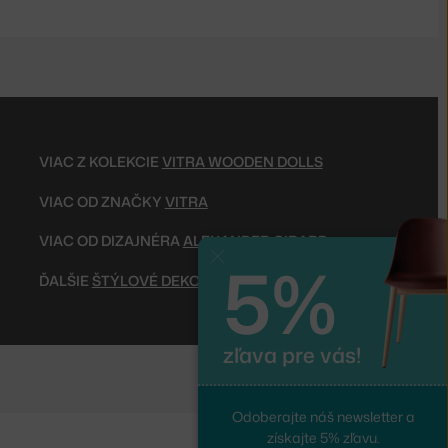
VIAC Z KOLEKCIE
VITRA WOODEN DOLLS
VIAC OD ZNAČKY
VITRA
VIAC OD DIZAJNÉRA
ALEXANDER GIRARD
5%
Zavrieť
ĎALŠIE
ŠTÝLOVÉ DEKORÁCIE
zľava pre vás!
Odoberajte náš newsletter a
získajte 5% zľavu.