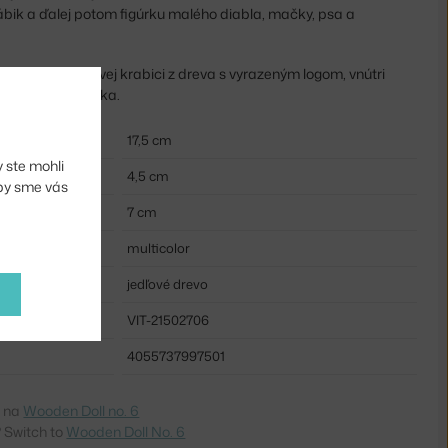
bik a ďalej potom figúrku malého diabla, mačky, psa a
.
rásnej darčekovej krabici z dreva s vyrazeným logom, vnútri
lke samotná bábika.
17,5 cm
 ste mohli
4,5 cm
aby sme vás
7 cm
multicolor
jedľové drevo
VIT-21502706
4055737997501
e na
Wooden Doll no. 6
 Switch to
Wooden Doll No. 6