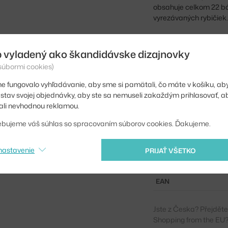
obsahuje celkom 22 bá
vyrezávaných rybičiek
Bábika je zabalená v k
ktorej leží na podstie
 vyladený ako škandidávske dizajnovky
 súbormi cookies)
Výška:
e fungovalo vyhľadávanie, aby sme si pamätali, čo máte v košíku, aby
Hĺbka:
iť stav svojej objednávky, aby ste sa nemuseli zakaždým prihlasovať, 
li nevhodnou reklamou.
Šírka:
ebujeme váš súhlas so spracovaním súborov cookies. Ďakujeme.
Farba:
Materiál:
nastavenie
PRIJAŤ VŠETKO
Kód produktu
EAN
Jste z Česka? Přejdět
Shopping from the EU?