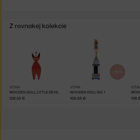
Z rovnakej kolekcie
−15 %
VITRA
VITRA
VITR
WOODEN DOLL, LITTLE DEVIL
WOODEN DOLL NO. 1
WOOD
129,00 €
109,65 €
109,