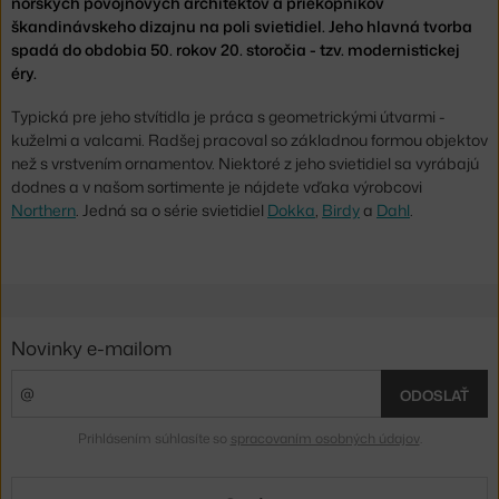
nórskych povojnových architektov a priekopníkov
škandinávskeho dizajnu na poli svietidiel. Jeho hlavná tvorba
spadá do obdobia 50. rokov 20. storočia - tzv. modernistickej
éry.
Typická pre jeho stvítidla je práca s geometrickými útvarmi -
kuželmi a valcami. Radšej pracoval so základnou formou objektov
než s vrstvením ornamentov. Niektoré z jeho svietidiel sa vyrábajú
dodnes a v našom sortimente je nájdete vďaka výrobcovi
Northern
. Jedná sa o série svietidiel
Dokka
,
Birdy
a
Dahl
.
Novinky e-mailom
ODOSLAŤ
Prihlásením súhlasíte so
spracovaním osobných údajov
.