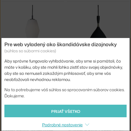
Pre web vyladený ako škandidávske dizajnovky
(súhlas so súbormi cookies)
NORTHERN
NORTHERN
Aby správne fungovalo vyhľadávanie, aby sme si pamätali, čo
SVIETIDLO DAHL SMALL, DARK GREY
LAMPA DOKKA, BLACK MATT
máte v košíku, aby ste mohli ľahko zistiť stav svojej objednávky,
4 - 6 týždňov
,
349,00 €
4 - 6 týždňov
,
329,00 €
aby ste sa nemuseli zakaždým prihlasovať, aby sme vás
neobťažovali nevhodnou reklamou.
Na to potrebujeme váš súhlas so spracovaním súborov cookies.
Ďakujeme.
PRIJAŤ VŠETKO
Podrobné nastavenie
NORTHERN
NORTHERN