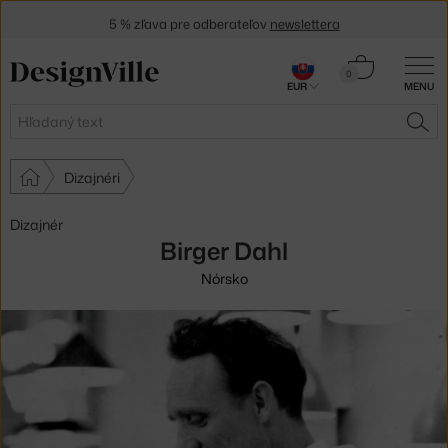
5 % zľava pre odberateľov
newslettera
30 dní na vrátenie tovaru
Košík
0
EUR
MENU
0,00 €
Hľadať
HĽA
Dizajnéri
Dizajnér
Birger Dahl
Nórsko