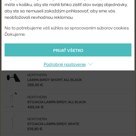
máte v košíku, aby ste mohli ľahko zistiť stav svojej objednávky,
EAN
7090018216060
aby ste sa nemuseli zakaždým prihlasovať, aby sme vás
neobťažovali nevhodnou reklamou.
Jste z Česka? Přejděte na
Lampa Birdy Swing, black / brass
Na to potrebujeme váš súhlas so spracovaním súborov cookies.
Shopping from the EU? Switch to
Birdy Swing Table Lamp,
Ďakujeme.
black/brass
PRIJAŤ VŠETKO
Z rovnakej kolekcie
Podrobné nastavenie
NORTHERN
LAMPA BIRDY SHORT, ALL BLACK
359,00 €
NORTHERN
STOJACIA LAMPA BIRDY, ALL BLACK
495,04 €
NORTHERN
STOJACIA LAMPA BIRDY, WHITE
618,80 €