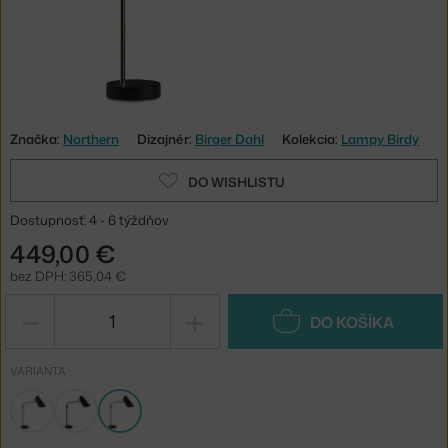
Značka:
Northern
Dizajnér:
Birger Dahl
Kolekcia:
Lampy Birdy
DO WISHLISTU
Dostupnosť: 4 - 6 týždňov
449,00 €
bez DPH: 365,04 €
−
+
DO KOŠÍKA
VARIANTA