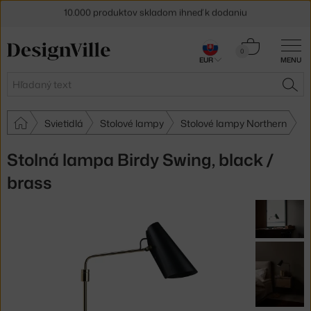
10.000 produktov skladom ihneď k dodaniu
5 % zľava pre odberateľov
newslettera
Košík
0
30 dní na vrátenie tovaru
EUR
MENU
0,00 €
Hľadať
HĽA
Svietidlá
Stolové lampy
Stolové lampy Northern
Stolná lampa Birdy Swing, black /
brass