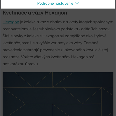
Podrobné nastavenie
Kvetináče a vázy Hexagon
Hexagon
je kolekcia váz a obalov na kvety ktorých spoločným
menovateľom je šesťuholníková podstava - odtiaľ ich názov.
Širšie prvky z kolekcie Hexagon sú zamýšľané ako štýlové
kvetináče, menšie a vyššie varianty ako vázy. Farebné
prevedenia zahŕňajú prevedenie z lakovaného kovu a čistej
mosadze. Vnútro všetkých kvetináčov Hexagon má
antikoróznu úpravu.