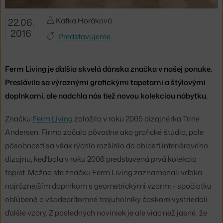
Katka Horáková
22.06.
2016
Predstavujeme
Ferm Living je ďalšia skvelá dánska značka v našej ponuke.
Preslávila sa výraznými grafickými tapetami a štýlovými
doplnkami, ale nadchla nás tiež novou kolekciou nábytku.
Značku
Ferm Living
založila v roku 2005 dizajnérka Trine
Andersen. Firma začala pôvodne ako grafické štúdio, pole
pôsobnosti sa však rýchlo rozšírilo do oblasti interiérového
dizajnu, keď bola v roku 2006 predstavená prvá kolekcia
tapiet. Možno ste značku Ferm Living zaznamenali vďaka
najrôznejším doplnkom s geometrickými vzormi - spočiatku
obľúbené a všadeprítomné trojuholníky čoskoro vystriedali
ďalšie vzory. Z posledných noviniek je ale viac než jasné, že