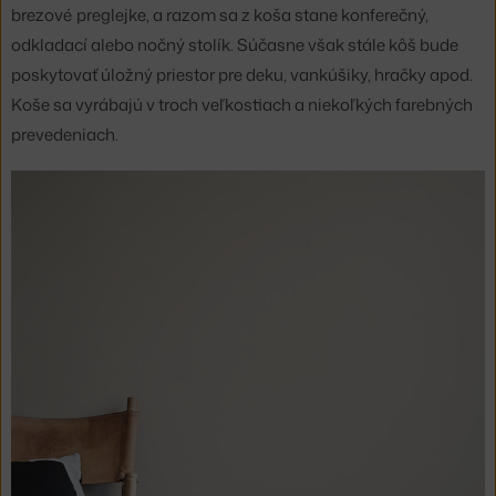
brezové preglejke, a razom sa z koša stane konferečný,
odkladací alebo nočný stolík. Súčasne však stále kôš bude
poskytovať úložný priestor pre deku, vankúšiky, hračky apod.
Koše sa vyrábajú v troch veľkostiach a niekoľkých farebných
prevedeniach.