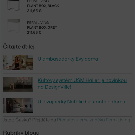
FERM LIVING
PLANT BOX, BLACK
211,65 €
FERM LIVING
PLANT BOX, GREY
211,65 €
Čítajte ďalej
U ambasádorky Evy doma
Kultový systém USM Haller je novinkou
na DesignVille!
U dizajnérky Natálie Costantino doma
Jste z Česka? Přejděte na
Představujeme značku Ferm Living
Rubriky blogu