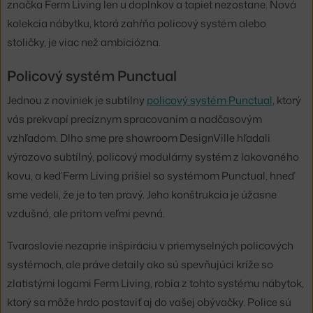
značka Ferm Living len u doplnkov a tapiet nezostane. Nová
kolekcia nábytku, ktorá zahŕňa policový systém alebo
stoličky, je viac než ambiciózna.
Policový systém Punctual
Jednou z noviniek je subtílny
policový systém Punctual
, ktorý
vás prekvapí precíznym spracovaním a nadčasovým
vzhľadom. Dlho sme pre showroom DesignVille hľadali
výrazovo subtílný, policový modulárny systém z lakovaného
kovu, a keď Ferm Living prišiel so systémom Punctual, hneď
sme vedeli, že je to ten pravý. Jeho konštrukcia je úžasne
vzdušná, ale pritom veľmi pevná.
Tvaroslovie nezaprie inšpiráciu v priemyselných policových
systémoch, ale práve detaily ako sú spevňujúci kríže so
zlatistými logami Ferm Living, robia z tohto systému nábytok,
ktorý sa môže hrdo postaviť aj do vašej obývačky. Police sú