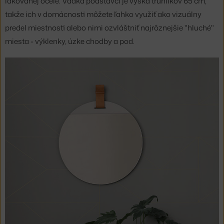
lakovanej ocele. Vďaka podstavci je výška truhlíkov 65 cm,
takže ich v domácnosti môžete ľahko využiť ako vizuálny
predel miestnosti alebo nimi ozvláštniť najrôznejšie "hluché"
miesta - výklenky, úzke chodby a pod.