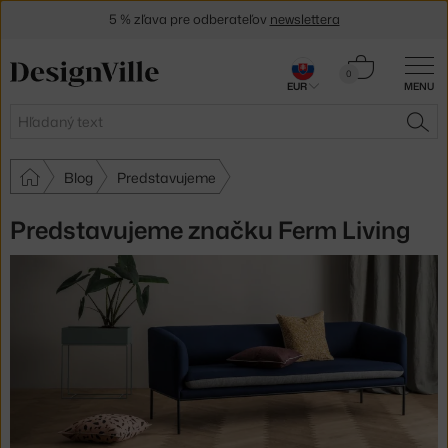
5 % zľava pre odberateľov
newslettera
30 dní na vrátenie tovaru
Košík
0
EUR
MENU
0,00 €
Hľadať
HĽA
Blog
Predstavujeme
Predstavujeme značku Ferm Living