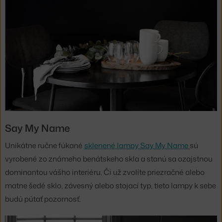
Say My Name
Unikátne ručne fúkané
sklenené lampy Say My Name
sú
vyrobené zo známeho benátskeho skla a stanú sa ozajstnou
dominantou vášho interiéru. Či už zvolíte priezračné alebo
matne šedé sklo, závesný alebo stojací typ, tieto lampy k sebe
budú pútať pozornosť.