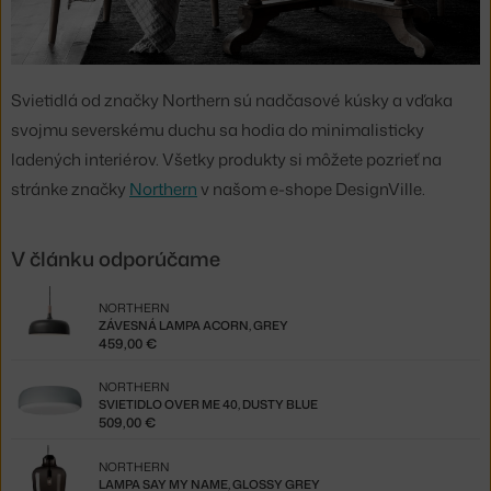
Svietidlá od značky Northern sú nadčasové kúsky a vďaka
svojmu severskému duchu sa hodia do minimalisticky
ladených interiérov. Všetky produkty si môžete pozrieť na
stránke značky
Northern
v našom e-shope DesignVille.
V článku odporúčame
NORTHERN
ZÁVESNÁ LAMPA ACORN, GREY
459,00 €
NORTHERN
SVIETIDLO OVER ME 40, DUSTY BLUE
509,00 €
NORTHERN
LAMPA SAY MY NAME, GLOSSY GREY