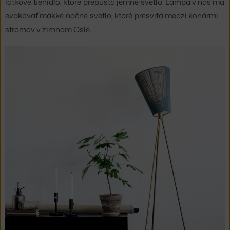
látkové tienidlo, ktoré prepúšťa jemné svetlo. Lampa v nás má
evokovať mäkké nočné svetlo, ktoré presvitá medzi konármi
stromov v zimnom Osle.