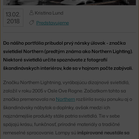
Kristina Lund
13.02.
2018
Predstavujeme
Do nášho portfólia pribudol prvý nórsky úlovok - značka
svietidiel Northern (predtým známa ako Northern Lighting).
Niektoré svietidlá určite spoznávate z fotografií
škandinávskych interiérov, kde sa v hojnom počte zabývali.
Značku Northern Lightning, vyrábajúcu dizajnové svietidlá,
založil v roku 2005 v Osle Ove Rogne. Začiatkom tohto sa
značka premenovala na
Northern
rozšírila svoju ponuku aj o
škandinávsky nábytok a doplnky, avšak medzi ich
najznámejšie produkty stále patria svietidlá. Tie v sebe
spájajú krásu, funkčnosť, prírodné materiály a tradičné
remeselné spracovanie. Lampy sú
inšpirované neustále sa