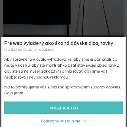
Pre web vyladený ako škandidávske dizajnovky
(súhlas so súbormi cookies)
Stropné a nástenné svetlá Over Me
Aby správne fungovalo vyhľadávanie, aby sme si pamätali, čo
máte v košíku, aby ste mohli ľahko zistiť stav svojej objednávky,
Over Me
je kolekcia stropných a nástenných svietidiel, ktorá je
aby ste sa nemuseli zakaždým prihlasovať, aby sme vás
certifikovaná pre použitie vo vlhkých priestoroch, môžete ich
neobťažovali nevhodnou reklamou.
teda bez obáv umiestniť do kúpeľne. Svietidlá sú tvorené
Na to potrebujeme váš súhlas so spracovaním súborov cookies.
kovovým rámom a mliečno bielym skleneným kotúčom, ktorý
Ďakujeme.
vydáva rovnomerné svetlo do svojho okolia.
PRIJAŤ VŠETKO
Podrobné nastavenie