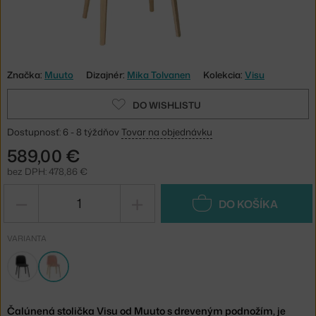
Značka:
Muuto
Dizajnér:
Mika Tolvanen
Kolekcia:
Visu
DO WISHLISTU
Dostupnosť: 6 - 8 týždňov
Tovar na objednávku
589,00 €
bez DPH: 478,86 €
−
+
DO KOŠÍKA
VARIANTA
Čalúnená stolička Visu od Muuto s dreveným podnožím, je