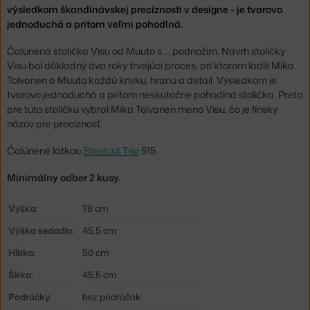
výsledkom škandinávskej precíznosti v designe - je tvarovo
jednoduchá a pritom veľmi pohodlná.
Čalúnená stolička Visu od Muuto s … podnožím. Návrh stoličky
Visu bol dôkladný dva roky trvajúci proces, pri ktorom ladili Mika
Tolvanen a Muuto každú krivku, hranu a detail. Výsledkom je
tvarovo jednoduchá a pritom neskutočne pohodlná stolička. Preto
pre túto stoličku vybral Mika Tolvanen meno Visu, čo je fínsky
názov pre precíznosť.
Čalúnené látkou
Steelcut Trio
515.
Minimálny odber 2 kusy.
Výška:
78 cm
Výška sedadla:
45,5 cm
Hĺbka:
50 cm
Šírka:
45,5 cm
Podrúčky:
bez podrúčok