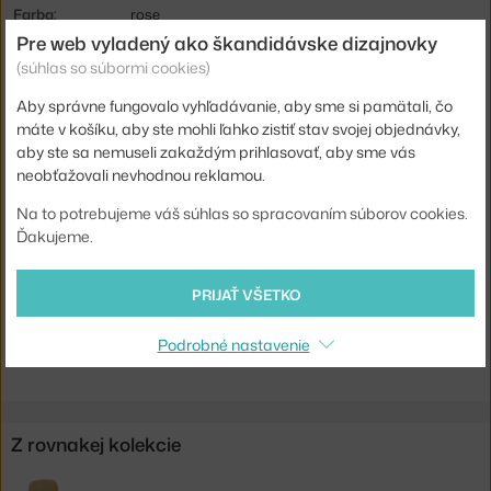
Farba:
rose
Pre web vyladený ako škandidávske dizajnovky
Materiál:
dubové drevo, textilný poťah
(súhlas so súbormi cookies)
Stohovateľné:
nie
Aby správne fungovalo vyhľadávanie, aby sme si pamätali, čo
Sedák:
čalúnený
máte v košíku, aby ste mohli ľahko zistiť stav svojej objednávky,
aby ste sa nemuseli zakaždým prihlasovať, aby sme vás
Podnož:
drevo
neobťažovali nevhodnou reklamou.
Info k produktu:
Minimálny odber 2 kusy.
Na to potrebujeme váš súhlas so spracovaním súborov cookies.
Kód produktu
MUU-VICHRWOUSB28021
Ďakujeme.
EAN
5713222116927
PRIJAŤ VŠETKO
Jste z Česka? Přejděte na
Čalouněná židle Visu, rose
Shopping from the EU? Switch to
Visu Wood Base, Steelcut Trio
Podrobné nastavenie
515
Z rovnakej kolekcie