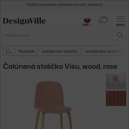
10.000 produktov skladom ihneď k dodaniu
5 % zľava pre odberateľov
newslettera
Košík
0
30 dní na vrátenie tovaru
EUR
MENU
0,00 €
Hľadať
HĽA
Nábytok
Jedálenské stoličky
Jedálenské stoličky Mu
Čalúnená stolička Visu, wood, rose