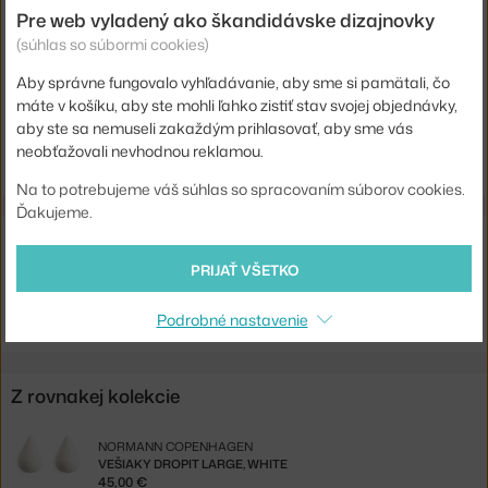
Typ vešiaku:
nástenný
Pre web vyladený ako škandidávske dizajnovky
Kód produktu
NCP-331510
(súhlas so súbormi cookies)
EAN
5707434055433
Aby správne fungovalo vyhľadávanie, aby sme si pamätali, čo
máte v košíku, aby ste mohli ľahko zistiť stav svojej objednávky,
aby ste sa nemuseli zakaždým prihlasovať, aby sme vás
Jste z Česka? Přejděte na
Věšáky Dropit Small, white
neobťažovali nevhodnou reklamou.
Shopping from the EU? Switch to
Dropit Small, white
Na to potrebujeme váš súhlas so spracovaním súborov cookies.
Ďakujeme.
Súvisiace produkty
PRIJAŤ VŠETKO
GUBI
LAMPA SEMI 47, MATT WHITE
Podrobné nastavenie
519,00 €
Z rovnakej kolekcie
NORMANN COPENHAGEN
VEŠIAKY DROPIT LARGE, WHITE
45,00 €