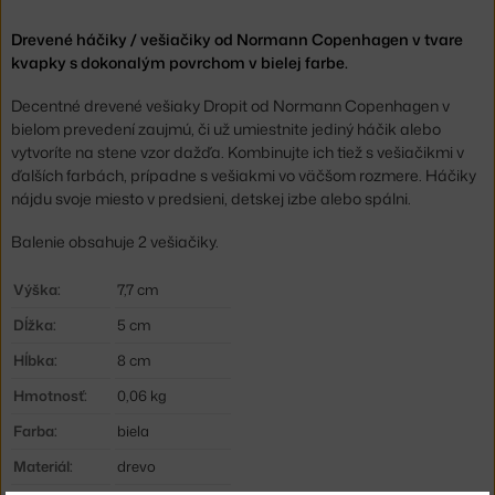
Drevené háčiky / vešiačiky od Normann Copenhagen v tvare
kvapky s dokonalým povrchom v bielej farbe.
Decentné drevené vešiaky Dropit od Normann Copenhagen v
bielom prevedení zaujmú, či už umiestnite jediný háčik alebo
vytvoríte na stene vzor dažďa. Kombinujte ich tiež s vešiačikmi v
ďalších farbách, prípadne s vešiakmi vo väčšom rozmere. Háčiky
nájdu svoje miesto v predsieni, detskej izbe alebo spálni.
Balenie obsahuje 2 vešiačiky.
Výška:
7,7 cm
Dĺžka:
5 cm
Hĺbka:
8 cm
Hmotnosť:
0,06 kg
Farba:
biela
Materiál:
drevo