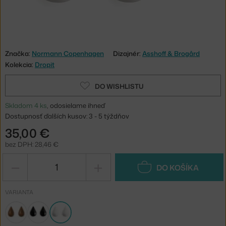
Značka:
Normann Copenhagen
Dizajnér:
Asshoff & Brogård
Kolekcia:
Dropit
DO WISHLISTU
Skladom 4 ks
, odosielame ihneď
Dostupnosť ďalších kusov: 3 - 5 týždňov
35,00 €
bez DPH: 28,46 €
−
+
DO KOŠÍKA
VARIANTA