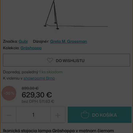
Značka:
Gubi
Dizajnér:
Greta M. Grossman
Kolekcia:
Gräshoppa
DO WISHLISTU
Dopredaj, posledný
1 ks skladom
K videniu v
showroome Brno
899,00 €
629,30 €
−30 %
bez DPH: 511,63 €
−
+
DO KOŠÍKA
Ikonická stojacia lampa Gräshoppa v matnom čiernom