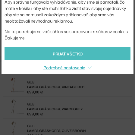
Aby správne fungovalo vyhľadávanie, aby sme si pamätali, čo
Pätica / zdroj:
E14
máte v košíku, aby ste mohli ľahko zistiť stav svojej objednávky,
Distribúcia svetla:
priame osvetlenie
aby ste sa nemuseli zakaždým prihlasovať, aby sme vás
neobťažovali nevhodnou reklamou.
Kód produktu
GUB-10012179-EX
Na to potrebujeme váš súhlas so spracovaním súborov cookies.
Ďakujeme.
Jste z Česka? Přejděte na
Ex-display stojací lampa Gräshoppa,
black
PRIJAŤ VŠETKO
Z rovnakej kolekcie
Podrobné nastavenie
GUBI
LAMPA GRÄSHOPPA, VINTAGE RED
899,00 €
GUBI
LAMPA GRÄSHOPPA, WARM GREY
899,00 €
GUBI
LAMPA GRÄSHOPPA, OLIVE BROWN