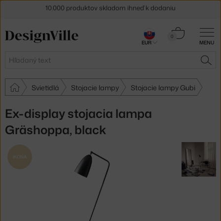
5 % zľava pre odberateľov
newslettera
Košík
0
30 dní na vrátenie tovaru
EUR
MENU
0,00 €
Hľadať
HĽA
Svietidlá
Stojacie lampy
Stojacie lampy Gubi
Ex-display stojacia lampa
Gräshoppa, black
IKONA