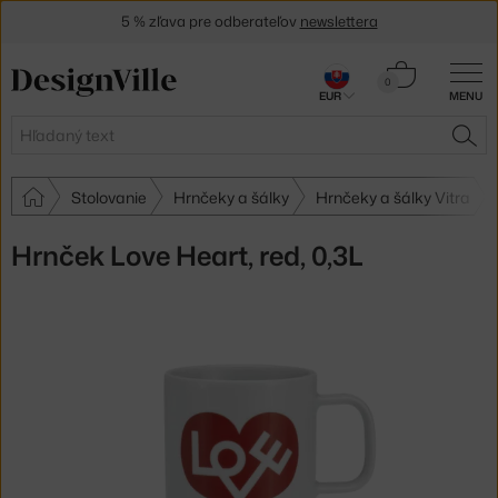
5 % zľava pre odberateľov
newslettera
30 dní na vrátenie tovaru
Košík
0
EUR
MENU
0,00 €
Hľadať
HĽA
Stolovanie
Hrnčeky a šálky
Hrnčeky a šálky Vitra
Hrnček Love Heart, red, 0,3L