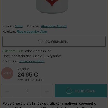
Značka:
Vitra
Dizajnér:
Alexander Girard
Kolekcia:
Riad a doplnky Vitra
DO WISHLISTU
Skladom 1 kus
, odosielame ihneď
Dostupnosť ďalších kusov: 3 - 5 týždňov
K videniu v
showroome Brno
29,00 €
24,65 €
−15 %
bez DPH: 20,04 €
−
+
DO KOŠÍKA
Porcelánový biely hrnček s grafickým motívom červeného