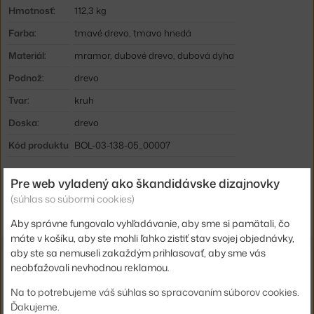
Hmotnosť:
112,3 kg
Farba:
tmavé drevo, tmavo hnedá
Materiál:
mramor, dubové drevo, dubová dyha
Podnož:
drevo
Tvar:
kruh
Doska:
drevo
Kód produktu
BOL-03-138-05_00007
Jste z Česka? Přejděte na
Jídelní stůl Piro Ø160 cm, dark oak
Pre web vyladený ako škandidávske dizajnovky
Shopping from the EU? Switch to
Piro Dining Table Ø160 cm, dark
(súhlas so súbormi cookies)
oak
Aby správne fungovalo vyhľadávanie, aby sme si pamätali, čo
máte v košíku, aby ste mohli ľahko zistiť stav svojej objednávky,
aby ste sa nemuseli zakaždým prihlasovať, aby sme vás
Súvisiace produkty
neobťažovali nevhodnou reklamou.
Na to potrebujeme váš súhlas so spracovaním súborov cookies.
BOLIA
Ďakujeme.
STOLÍK PIRO Ø60, DARK OAK