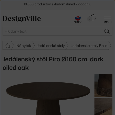
5 % zľava pre odberateľov
newslettera
Košík
0
30 dní na vrátenie tovaru
EUR
MENU
0,00 €
Hľadať
HĽA
Nábytok
Jedálenské stoly
Jedálenské stoly Bolia
Jedálenský stôl Piro Ø160 cm, dark
oiled oak