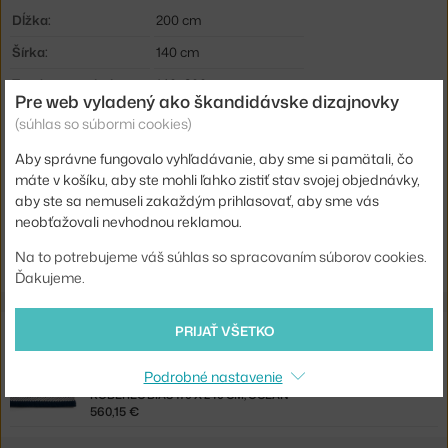
Dĺžka:
200 cm
Šírka:
140 cm
Typ / rozmer koberca:
140x200 cm
Pre web vyladený ako škandidávske dizajnovky
Farba:
čierna, krémová
(súhlas so súbormi cookies)
Materiál:
bavlna, vlna
Aby správne fungovalo vyhľadávanie, aby sme si pamätali, čo
máte v košíku, aby ste mohli ľahko zistiť stav svojej objednávky,
Tvar koberca:
obdĺžnikový
aby ste sa nemuseli zakaždým prihlasovať, aby sme vás
Kód produktu
HAY-AD857-A665-AO13
neobťažovali nevhodnou reklamou.
EAN
5710441339694
Na to potrebujeme váš súhlas so spracovaním súborov cookies.
Ďakujeme.
Z rovnakej kolekcie
PRIJAŤ VŠETKO
Podrobné nastavenie
HAY
KOBEREC BIAS 170 X 240 CM, OCEAN
560,15 €