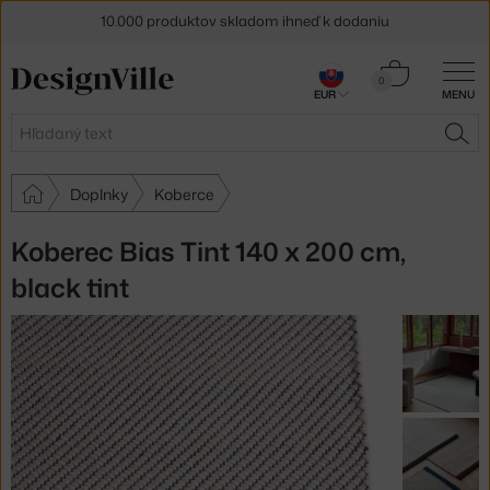
10.000 produktov skladom ihneď k dodaniu
5 % zľava pre odberateľov
newslettera
Košík
0
EUR
MENU
0,00 €
30 dní na vrátenie tovaru
Hľadať
HĽA
Doplnky
Koberce
Koberec Bias Tint 140 x 200 cm,
black tint