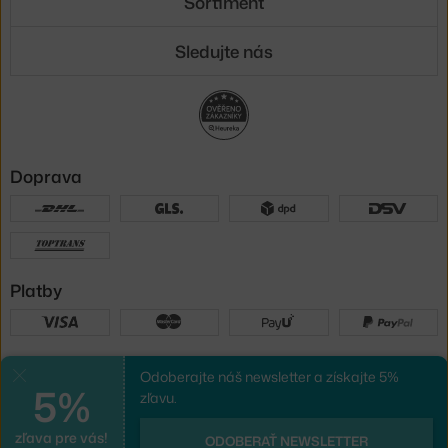
Sortiment
Sledujte nás
Doprava
Platby
Sme tu pre vás
Odoberajte náš newsletter a získajte 5%
Zavrieť
5%
zľavu.
zľava pre vás!
UX design
a
e-shop na mieru
od
ODOBERAŤ NEWSLETTER