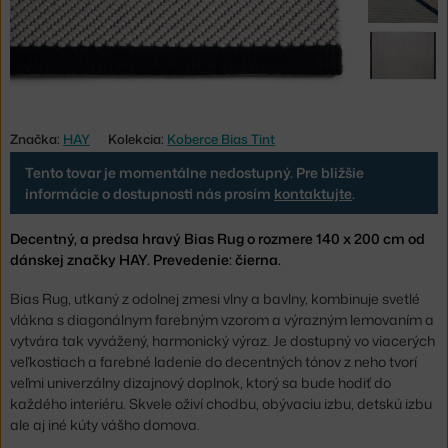
Značka:
HAY
Kolekcia:
Koberce Bias Tint
Tento tovar je momentálne nedostupný. Pre bližšie
informácie o dostupnosti nás prosím
kontaktujte
.
Decentný, a predsa hravý Bias Rug o rozmere 140 x 200 cm od
dánskej značky HAY. Prevedenie: čierna.
Bias Rug, utkaný z odolnej zmesi vlny a bavlny, kombinuje svetlé
vlákna s diagonálnym farebným vzorom a výrazným lemovaním a
vytvára tak vyvážený, harmonický výraz. Je dostupný vo viacerých
veľkostiach a farebné ladenie do decentných tónov z neho tvorí
veľmi univerzálny dizajnový doplnok, ktorý sa bude hodiť do
každého interiéru. Skvele oživí chodbu, obývaciu izbu, detskú izbu
ale aj iné kúty vášho domova.